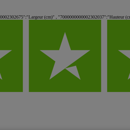
00002302675":"Largeur (cm)" , "7000000000002302037":"Hauteur (cm