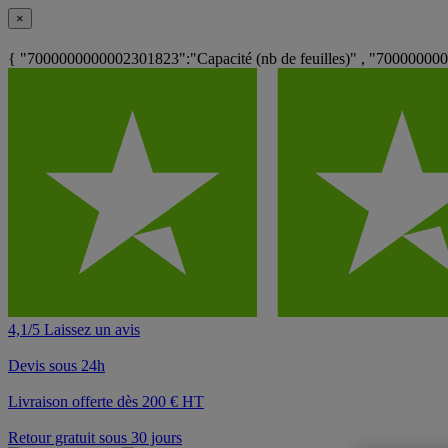
×
{ "7000000000002301823":"Capacité (nb de feuilles)" , "70000000
4,1/5 Laissez un avis
Devis sous 24h
Livraison offerte dès 200 € HT
Retour gratuit sous 30 jours