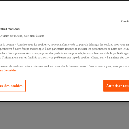
Conti
 chez Manutan
ne visite sur-mesure, nous tient à cœur !
uté un produit à votre panier :
ur le bouton « Autoriser tous les cookies », notre plateforme web va pouvoir échanger des cookies avec votre na
permettent à notre équipe marketing et à nos partenaires internet de mesurer les performances de notre site, et d'
'achats. Nous pouvons ainsi vous proposer des produits encore plus adaptés à vos besoins et de la publicité appr
s d'informations sur les finalités et choisir vos préférences par type de cookies, cliquez sur « Paramètres des coo
oisissez de continuer votre visite sans cookies, vous êtes le bienvenu aussi ! Pour en savoir plus, vous pouvez a
que de cookies.
es des cookies
Autoriser tous