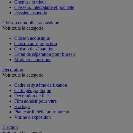
Chemise et trieur
Classeur, intercalaire et pochette
Dossier suspendu
Cloison et mobilier acoustique
Voir toute la catégorie
Cloison acoustique
Cloison anti-projection
Cloison de séparation
Écran de séparation pour bureau
Mobilier acoustique
Décoration
Voir toute la catégorie
Cadre et système de fixation
Carte géographique
Décoration de fêtes
Film adhésif pour vitre
Horloge
Plante artificielle pour bureau
Vitrine d'exposition
Élection
Voir toute la catégorie