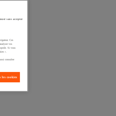
nuer sans accepter
vigateur. Ces
analyser vos
opriée. Si vous
kies ».
ussi consulter
 les cookies