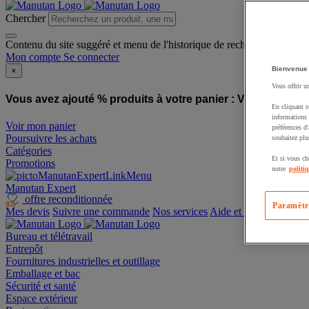
Chercher
Contenu du site suggéré et menu de l'historique de recherche
Mon compte
Se connecter
Bienvenue
×
Vous offrir u
Vous avez ajouté % produits à votre panier :
Vous avez ajo
En cliquant s
informations 
Voir mon panier
préférences d
Poursuivre les achats
souhaitez plu
Catégories
Et si vous ch
Promotions
notre
politi
Manutan Expert
offre reconditionnée
Paramètr
Mes devis
Suivre une commande
Nos services
Aide et contact
Bureau et télétravail
Entrepôt
Fournitures industrielles et outillage
Emballage et bac
Sécurité et santé
Espace extérieur