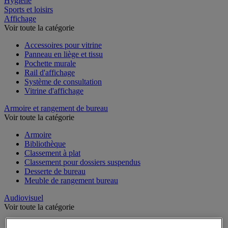
Hygiène
Sports et loisirs
Affichage
Voir toute la catégorie
Accessoires pour vitrine
Panneau en liège et tissu
Pochette murale
Rail d'affichage
Système de consultation
Vitrine d'affichage
Armoire et rangement de bureau
Voir toute la catégorie
Armoire
Bibliothèque
Classement à plat
Classement pour dossiers suspendus
Desserte de bureau
Meuble de rangement bureau
Audiovisuel
Voir toute la catégorie
Appareil photo, caméscope et jumelles