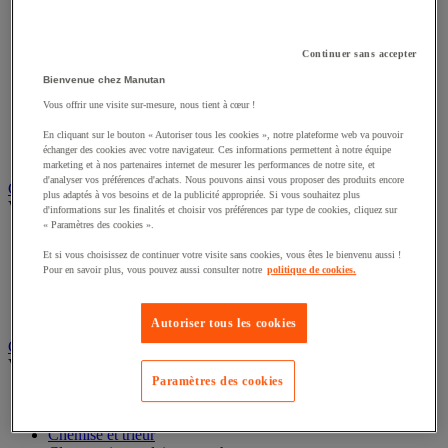
Connectique audio et vidéo
Éclairage scénique et architectural
Éclairage studio et accessoirisation
Continuer sans accepter
Équipement audio et Hi-Fi
Matériel de projection et vidéoprojection
Bienvenue chez Manutan
Sonorisation et enregistrement professionnels
Vous offrir une visite sur-mesure, nous tient à cœur !
Studio Web radio et vidéo
Système d'affichage dynamique et interactif
En cliquant sur le bouton « Autoriser tous les cookies », notre plateforme web va pouvoir
échanger des cookies avec votre navigateur. Ces informations permettent à notre équipe
Télévision, lecteur DVD et Blu-ray
marketing et à nos partenaires internet de mesurer les performances de notre site, et
d'analyser vos préférences d'achats. Nous pouvons ainsi vous proposer des produits encore
Chauffage, climatisation et traitement de l'air
plus adaptés à vos besoins et de la publicité appropriée. Si vous souhaitez plus
Voir toute la catégorie
d'informations sur les finalités et choisir vos préférences par type de cookies, cliquez sur
« Paramètres des cookies ».
Chauffage
Et si vous choisissez de continuer votre visite sans cookies, vous êtes le bienvenu aussi !
Climatiseur
Pour en savoir plus, vous pouvez aussi consulter notre
politique de cookies.
Rafraîchisseur d'air
Traitement de l'air
Ventilateur
Autoriser tous les cookies
Classement et archivage
Voir toute la catégorie
Paramètres des cookies
Accessoires de classement pour le bureau
Boîte et caisse d'archives
Chemise et trieur