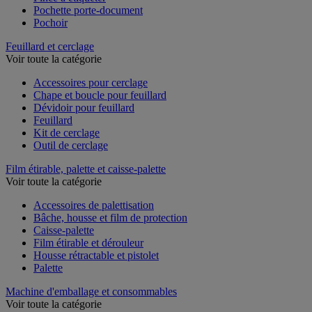
Pince à étiqueter
Pochette porte-document
Pochoir
Feuillard et cerclage
Voir toute la catégorie
Accessoires pour cerclage
Chape et boucle pour feuillard
Dévidoir pour feuillard
Feuillard
Kit de cerclage
Outil de cerclage
Film étirable, palette et caisse-palette
Voir toute la catégorie
Accessoires de palettisation
Bâche, housse et film de protection
Caisse-palette
Film étirable et dérouleur
Housse rétractable et pistolet
Palette
Machine d'emballage et consommables