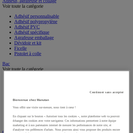
Sports et loisirs
Adhésif, agrafeuse et collage
Voir toute la catégorie
Adhésif personnalisable
Adhésif polypropylène
Adhésif PVC
Adhésif spécifique
Agrafeuse emballage
Dévidoir et kit
Ficelle
Pistolet à colle
Bac
Voir toute la catégorie
Accessoires pour bac
Bac à bec
Continuer sans accepter
Bac de rangement
Bac de transport
Bienvenue chez Manutan
Bac gerbable
Vous offrir une visite sur-mesure, nous tient à cœur !
Bac norme Europe
Bac pliant
En cliquant sur le bouton « Autoriser tous les cookies », notre plateforme web va pouvoir
Bac-tiroirs
échanger des cookies avec votre navigateur. Ces informations permettent à notre équipe
marketing et à nos partenaires internet de mesurer les performances de notre site, et
Rangement pour bacs
d'analyser vos préférences d'achats. Nous pouvons ainsi vous proposer des produits encore