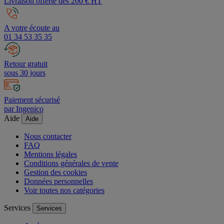
Livraison offerte dès 200 € HT
A votre écoute au
01 34 53 35 35
Retour gratuit
sous 30 jours
Paiement sécurisé
par Ingenico
Aide
Aide
Nous contacter
FAQ
Mentions légales
Conditions générales de vente
Gestion des cookies
Données personnelles
Voir toutes nos catégories
Services
Services