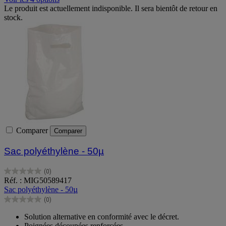
Le produit est actuellement indisponible. Il sera bientôt de retour en
stock.
Comparer
Comparer
Sac polyéthylène - 50µ
(0)
0.0
Réf. : MIG50589417
sur
Sac polyéthylène - 50µ
5
(0)
étoiles.
0.0
sur
Solution alternative en conformité avec le décret.
5
Poignées découpées renforcées