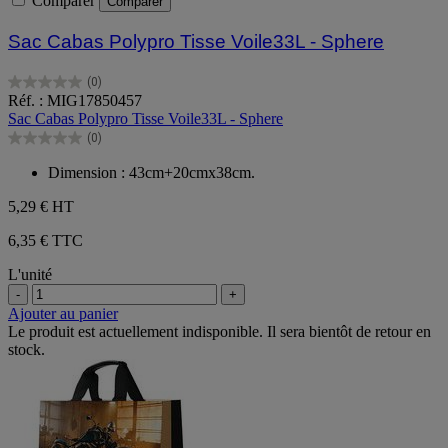
Comparer
Comparer
Sac Cabas Polypro Tisse Voile33L - Sphere
(0)
0.0
Réf. : MIG17850457
sur
Sac Cabas Polypro Tisse Voile33L - Sphere
5
(0)
étoiles.
0.0
sur
Dimension : 43cm+20cmx38cm.
5
étoiles.
5,29 €
HT
6,35 € TTC
L'unité
-
+
Ajouter au panier
Le produit est actuellement indisponible. Il sera bientôt de retour en
stock.