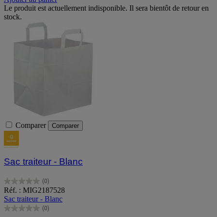
Le produit est actuellement indisponible. Il sera bientôt de retour en
stock.
Comparer
Comparer
Sac traiteur - Blanc
(0)
0.0
Réf. : MIG2187528
sur
Sac traiteur - Blanc
5
(0)
étoiles.
0.0