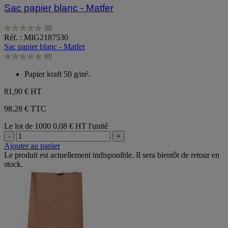
Sac papier blanc - Matfer
(0)
0.0
Réf. : MIG2187530
sur
Sac papier blanc - Matfer
5
(0)
étoiles.
0.0
sur
Papier kraft 50 g/m².
5
étoiles.
81,90 €
HT
98,28 € TTC
Le lot de 1000
0,08 € HT l'unité
-
+
Ajouter au panier
Le produit est actuellement indisponible. Il sera bientôt de retour en
stock.