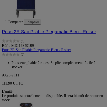
Comparer
Comparer
Pous.2R.Sac Pliable Plegamatic Bleu - Rolser
(0)
0.0
Réf. : MIG17849199
sur
Pous.2R.Sac Pliable Plegamatic Bleu - Rolser
5
(0)
étoiles.
0.0
sur
Poussette pliable 2 roues. Se plie complètement, facile à
5
stocker.
étoiles.
93,25 €
HT
111,90 € TTC
L'unité
Le produit est actuellement indisponible. Il sera bientôt de retour en
stock.