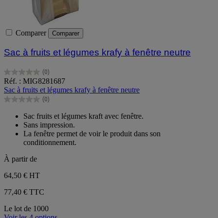
Comparer
Comparer
Sac à fruits et légumes krafy à fenêtre neutre
(0)
0.0
Réf. : MIG8281687
sur
Sac à fruits et légumes krafy à fenêtre neutre
5
(0)
étoiles.
0.0
sur
Sac fruits et légumes kraft avec fenêtre.
5
Sans impression.
étoiles.
La fenêtre permet de voir le produit dans son
conditionnement.
À partir de
64,50 €
HT
77,40 € TTC
Le lot de 1000
Voir les 4 options