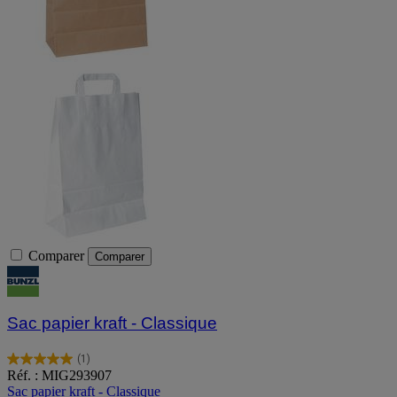
Comparer
Comparer
Sac papier kraft - Classique
(1)
5.0
Réf. : MIG293907
sur
Sac papier kraft - Classique