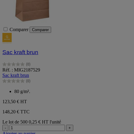
Comparer
Comparer
Sac kraft brun
(0)
0.0
Réf. : MIG2187529
sur
Sac kraft brun
5
(0)
étoiles.
0.0
sur
80 g/m².
5
étoiles.
123,50 €
HT
148,20 € TTC
Le lot de 500
0,25 € HT l'unité
-
+
Ajouter au panier