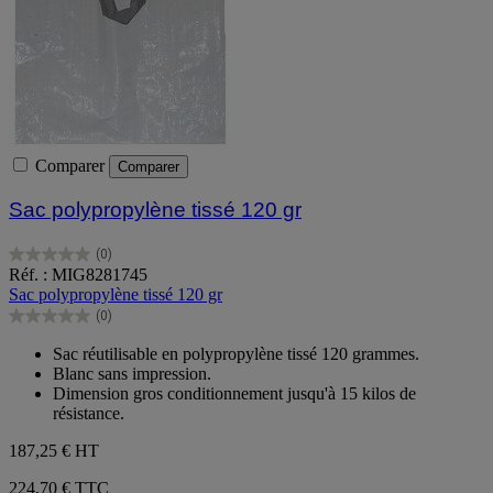
Comparer
Comparer
Sac polypropylène tissé 120 gr
(0)
0.0
Réf. : MIG8281745
sur
Sac polypropylène tissé 120 gr
5
(0)
étoiles.
0.0
sur
Sac réutilisable en polypropylène tissé 120 grammes.
5
Blanc sans impression.
étoiles.
Dimension gros conditionnement jusqu'à 15 kilos de
résistance.
187,25 €
HT
224,70 € TTC