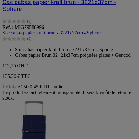
Sac cabas papier kraft brun - 3221x37cm -
Sphere
(0)
0.0
Réf. : MIG79588996
sur
Sac cabas papier kraft brun - 3221x37cm - Sphere
5
(0)
étoiles.
0.0
sur
Sac cabas papier kraft brun - 3221x37cm - Sphere.
5
Cabas papier Brun 32+21x37cm poignées plates + Gencod
étoiles.
112,75 €
HT
135,30 € TTC
Le lot de 250
0,45 € HT l'unité
Le produit est actuellement indisponible. Il sera bientôt de retour en
stock.