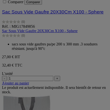
Comparer
Comparer
Sac Sous Vide Gaufre 20X30Cm X100 - Sphere
(0)
0.0
Réf. : MIG17849856
sur
Sac Sous Vide Gaufre 20X30Cm X100 - Sphere
5
(0)
étoiles.
0.0
sur
sacs sous vide gaufres pa/pe 200 x 300 mm .3 soudures
5
résistant. jusqu'à 90°c
étoiles.
27,00 €
HT
32,40 € TTC
L'unité
-
+
Ajouter au panier
Le produit est actuellement indisponible. Il sera bientôt de retour en
stock.