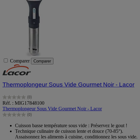
Comparer
Comparer
Thermoplongeur Sous Vide Gourmet Noir - Lacor
(0)
0.0
Réf. : MIG17848100
sur
Thermoplongeur Sous Vide Gourmet Noir - Lacor
5
(0)
étoiles.
0.0
sur
Cuisson basse température sous vide : Préservez le gout !
5
Technique culinaire de cuisson lente et douce (70-85°).
étoiles.
Assaisonnez les aliments à cuisine, conditionnez les sous vide.