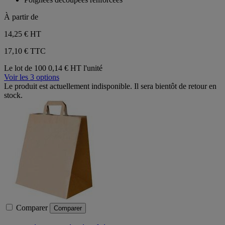
étoiles.
À partir de
14,25 €
HT
17,10 € TTC
Le lot de 100
0,14 € HT l'unité
Voir les 3 options
Le produit est actuellement indisponible. Il sera bientôt de retour en
stock.
Comparer
Comparer