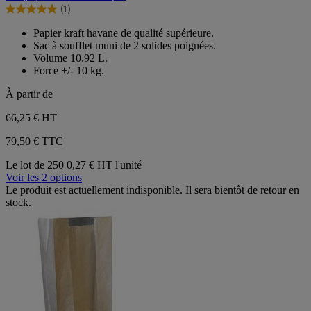
5
(1)
étoiles.
5.0
1
sur
Papier kraft havane de qualité supérieure.
avis
5
Sac à soufflet muni de 2 solides poignées.
étoiles.
Volume 10.92 L.
1
Force +/- 10 kg.
avis
À partir de
66,25 €
HT
79,50 € TTC
Le lot de 250
0,27 € HT l'unité
Voir les 2 options
Le produit est actuellement indisponible. Il sera bientôt de retour en
stock.