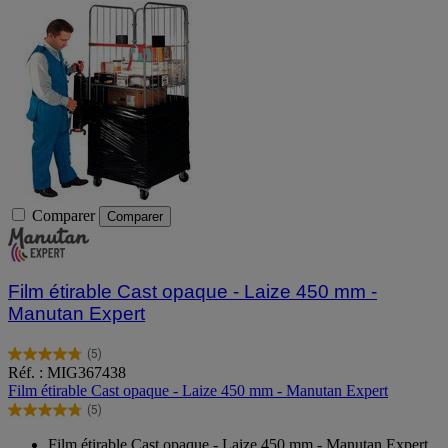
Comparer
Comparer
Film étirable Cast opaque - Laize 450 mm -
Manutan Expert
(5)
4.8
Réf. : MIG367438
sur
Film étirable Cast opaque - Laize 450 mm - Manutan Expert
5
(5)
étoiles.
4.8
5
sur
Film étirable Cast opaque - Laize 450 mm - Manutan Expert