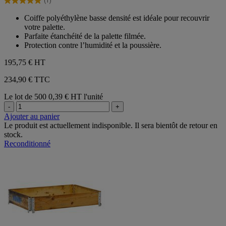
(1)
étoiles.
5.0
1
sur
Coiffe polyéthylène basse densité est idéale pour recouvrir
avis
5
votre palette.
étoiles.
Parfaite étanchéité de la palette filmée.
1
Protection contre l’humidité et la poussière.
avis
195,75 €
HT
234,90 € TTC
Le lot de 500
0,39 € HT l'unité
-
+
Ajouter au panier
Le produit est actuellement indisponible. Il sera bientôt de retour en
stock.
Reconditionné