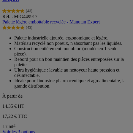
(43)
4.9
Réf. : MIG449917
sur
Palette légère emboîtable recyclée - Manutan Expert
5
(43)
étoiles.
4.9
43
sur
Palette industrielle ajourée, ergonomique et légère.
avis
5
Matériau recyclé non poreux, n'absorbant pas les liquides.
étoiles.
Construction entièrement monobloc (moulée en 1 seule
43
pièce).
avis
Rebord pour un bon maintien des pièces entreposées sur la
palette.
Ultra hygiénique : lavable au nettoyeur haute pression et
désinfectable.
Idéale pour l'industrie pharmaceutique et agroalimentaire, la
grande distribution.
À partir de
14,35 €
HT
17,22 € TTC
L'unité
Voir les 3 options