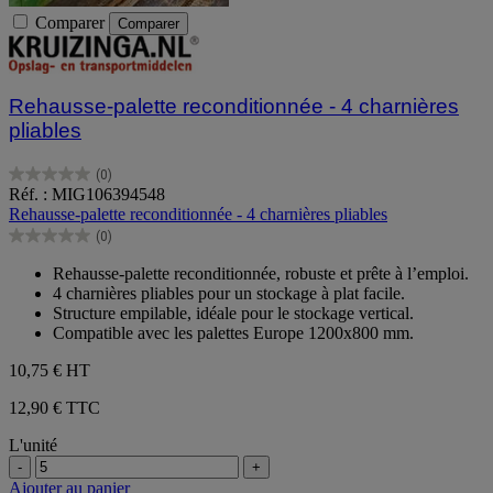
Comparer
Comparer
Rehausse-palette reconditionnée - 4 charnières
pliables
(0)
0.0
Réf. : MIG106394548
sur
Rehausse-palette reconditionnée - 4 charnières pliables
5
(0)
étoiles.
0.0
sur
Rehausse-palette reconditionnée, robuste et prête à l’emploi.
5
4 charnières pliables pour un stockage à plat facile.
étoiles.
Structure empilable, idéale pour le stockage vertical.
Compatible avec les palettes Europe 1200x800 mm.
10,75 €
HT
12,90 € TTC
L'unité
-
+
Ajouter au panier