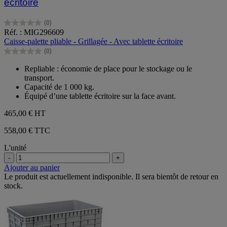
écritoire
(0)
0.0
Réf. : MIG296609
sur
Caisse-palette pliable - Grillagée - Avec tablette écritoire
5
(0)
étoiles.
0.0
sur
Repliable : économie de place pour le stockage ou le
5
transport.
étoiles.
Capacité de 1 000 kg.
Équipé d’une tablette écritoire sur la face avant.
465,00 €
HT
558,00 € TTC
L'unité
-
+
Ajouter au panier
Le produit est actuellement indisponible. Il sera bientôt de retour en
stock.