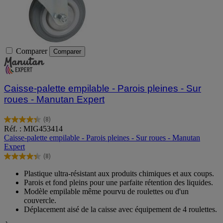
Comparer
Comparer
Caisse-palette empilable - Parois pleines - Sur
roues - Manutan Expert
(8)
4.4
Réf. : MIG453414
sur
Caisse-palette empilable - Parois pleines - Sur roues - Manutan
5
Expert
étoiles.
(8)
8
4.4
avis
sur
Plastique ultra-résistant aux produits chimiques et aux coups.
5
Parois et fond pleins pour une parfaite rétention des liquides.
étoiles.
Modèle empilable même pourvu de roulettes ou d'un
8
couvercle.
avis
Déplacement aisé de la caisse avec équipement de 4 roulettes.