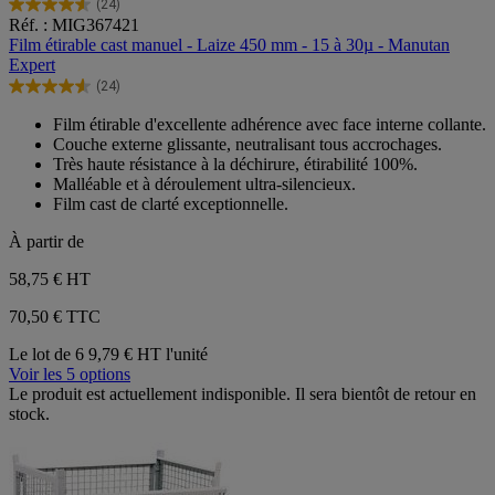
(24)
4.5
Réf. : MIG367421
sur
Film étirable cast manuel - Laize 450 mm - 15 à 30µ - Manutan
5
Expert
étoiles.
(24)
24
4.5
avis
sur
Film étirable d'excellente adhérence avec face interne collante.
5
Couche externe glissante, neutralisant tous accrochages.
étoiles.
Très haute résistance à la déchirure, étirabilité 100%.
24
Malléable et à déroulement ultra-silencieux.
avis
Film cast de clarté exceptionnelle.
À partir de
58,75 €
HT
70,50 € TTC
Le lot de 6
9,79 € HT l'unité
Voir les 5 options
Le produit est actuellement indisponible. Il sera bientôt de retour en
stock.