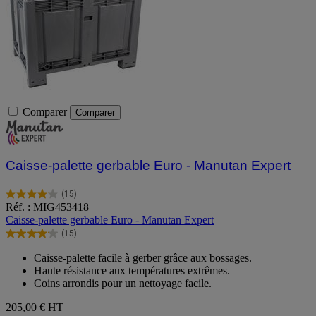
Comparer
Comparer
Caisse-palette gerbable Euro - Manutan Expert
(15)
4.1
Réf. : MIG453418
sur
Caisse-palette gerbable Euro - Manutan Expert
5
(15)
étoiles.
4.1
15
sur
Caisse-palette facile à gerber grâce aux bossages.
avis
5
Haute résistance aux températures extrêmes.
étoiles.
Coins arrondis pour un nettoyage facile.
15
avis
205,00 €
HT