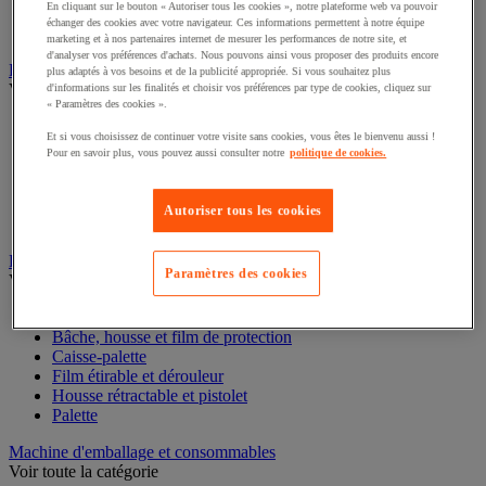
En cliquant sur le bouton « Autoriser tous les cookies », notre plateforme web va pouvoir
Pochette porte-document
échanger des cookies avec votre navigateur. Ces informations permettent à notre équipe
Pochoir
marketing et à nos partenaires internet de mesurer les performances de notre site, et
d'analyser vos préférences d'achats. Nous pouvons ainsi vous proposer des produits encore
Feuillard et cerclage
plus adaptés à vos besoins et de la publicité appropriée. Si vous souhaitez plus
Voir toute la catégorie
d'informations sur les finalités et choisir vos préférences par type de cookies, cliquez sur
« Paramètres des cookies ».
Accessoires pour cerclage
Et si vous choisissez de continuer votre visite sans cookies, vous êtes le bienvenu aussi !
Chape et boucle pour feuillard
Pour en savoir plus, vous pouvez aussi consulter notre
politique de cookies.
Dévidoir pour feuillard
Feuillard
Kit de cerclage
Autoriser tous les cookies
Outil de cerclage
Film étirable, palette et caisse-palette
Paramètres des cookies
Voir toute la catégorie
Accessoires de palettisation
Bâche, housse et film de protection
Caisse-palette
Film étirable et dérouleur
Housse rétractable et pistolet
Palette
Machine d'emballage et consommables
Voir toute la catégorie