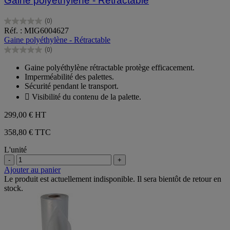
Gaine polyéthylène - Rétractable
(0)
0.0
Réf. : MIG6004627
sur
Gaine polyéthylène - Rétractable
5
(0)
étoiles.
0.0
sur
Gaine polyéthylène rétractable protège efficacement.
5
Imperméabilité des palettes.
étoiles.
Sécurité pendant le transport.
 Visibilité du contenu de la palette.
299,00 €
HT
358,80 € TTC
L'unité
-
+
Ajouter au panier
Le produit est actuellement indisponible. Il sera bientôt de retour en
stock.