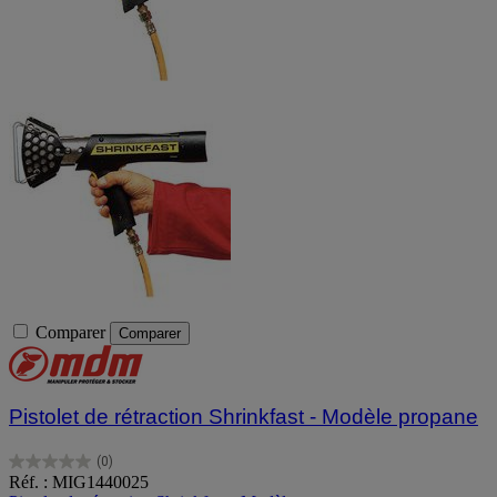
Comparer
Comparer
Pistolet de rétraction Shrinkfast - Modèle propane
(0)
0.0
Réf. : MIG1440025
sur