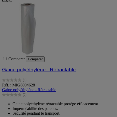
stock.
Comparer
Comparer
Gaine polyéthylène - Rétractable
(0)
0.0
Réf. : MIG6004628
sur
Gaine polyéthylène - Rétractable
5
(0)
étoiles.
0.0
sur
Gaine polyéthylène rétractable protège efficacement.
5
Imperméabilité des palettes.
étoiles.
Sécurité pendant le transport.