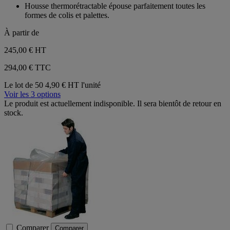
sur
Housse thermorétractable épouse parfaitement toutes les
5
formes de colis et palettes.
étoiles.
À partir de
245,00 €
HT
294,00 € TTC
Le lot de 50
4,90 € HT l'unité
Voir les 3 options
Le produit est actuellement indisponible. Il sera bientôt de retour en
stock.
Comparer
Comparer