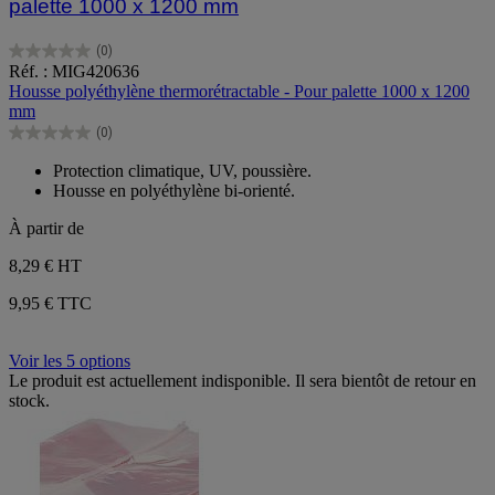
palette 1000 x 1200 mm
(0)
0.0
Réf. : MIG420636
sur
Housse polyéthylène thermorétractable - Pour palette 1000 x 1200
5
mm
étoiles.
(0)
0.0
sur
Protection climatique, UV, poussière.
5
Housse en polyéthylène bi-orienté.
étoiles.
À partir de
8,29 €
HT
9,95 € TTC
Voir les 5 options
Le produit est actuellement indisponible. Il sera bientôt de retour en
stock.