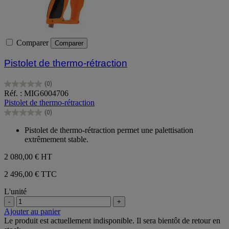
Comparer
Comparer
Pistolet de thermo-rétraction
(0)
0.0
Réf. : MIG6004706
sur
Pistolet de thermo-rétraction
5
(0)
étoiles.
0.0
sur
Pistolet de thermo-rétraction permet une palettisation
5
extrêmement stable.
étoiles.
2 080,00 €
HT
2 496,00 € TTC
L'unité
-
+
Ajouter au panier
Le produit est actuellement indisponible. Il sera bientôt de retour en