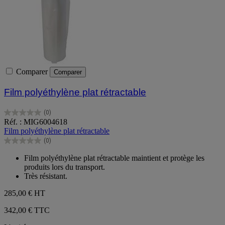
Comparer
Comparer
Film polyéthylène plat rétractable
(0)
0.0
Réf. : MIG6004618
sur
Film polyéthylène plat rétractable
5
(0)
étoiles.
0.0
sur
Film polyéthylène plat rétractable maintient et protège les
5
produits lors du transport.
étoiles.
Très résistant.
285,00 €
HT
342,00 € TTC