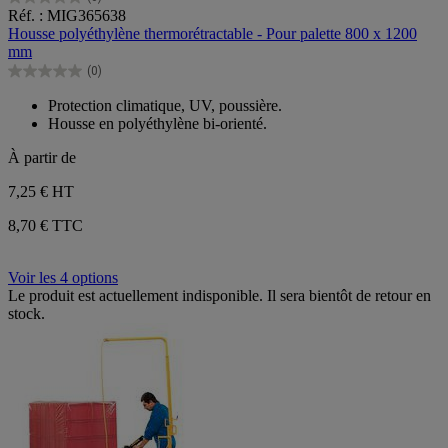
0.0
Réf. : MIG365638
sur
Housse polyéthylène thermorétractable - Pour palette 800 x 1200
5
mm
étoiles.
(0)
0.0
sur
Protection climatique, UV, poussière.
5
Housse en polyéthylène bi-orienté.
étoiles.
À partir de
7,25 €
HT
8,70 € TTC
Voir les 4 options
Le produit est actuellement indisponible. Il sera bientôt de retour en
stock.