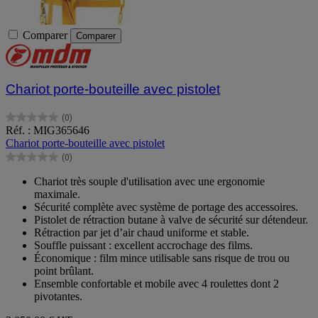
Comparer
Comparer
Chariot porte-bouteille avec pistolet
(0)
0.0
Réf. : MIG365646
sur
Chariot porte-bouteille avec pistolet
5
(0)
étoiles.
0.0
sur
Chariot très souple d'utilisation avec une ergonomie
5
maximale.
étoiles.
Sécurité complète avec système de portage des accessoires.
Pistolet de rétraction butane à valve de sécurité sur détendeur.
Rétraction par jet d’air chaud uniforme et stable.
Souffle puissant : excellent accrochage des films.
Économique : film mince utilisable sans risque de trou ou
point brûlant.
Ensemble confortable et mobile avec 4 roulettes dont 2
pivotantes.