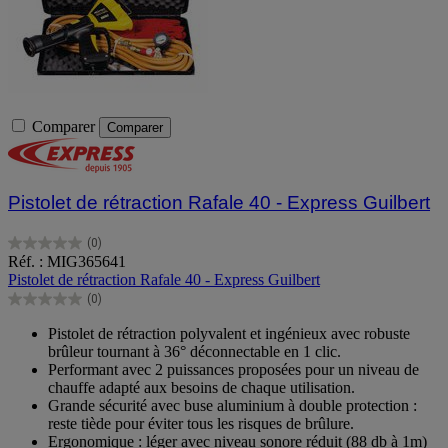
Comparer
Comparer
Pistolet de rétraction Rafale 40 - Express Guilbert
(0)
0.0
Réf. : MIG365641
sur
Pistolet de rétraction Rafale 40 - Express Guilbert
5
(0)
étoiles.
0.0
sur
Pistolet de rétraction polyvalent et ingénieux avec robuste
5
brûleur tournant à 36° déconnectable en 1 clic.
étoiles.
Performant avec 2 puissances proposées pour un niveau de
chauffe adapté aux besoins de chaque utilisation.
Grande sécurité avec buse aluminium à double protection :
reste tiède pour éviter tous les risques de brûlure.
Ergonomique : léger avec niveau sonore réduit (88 db à 1m)