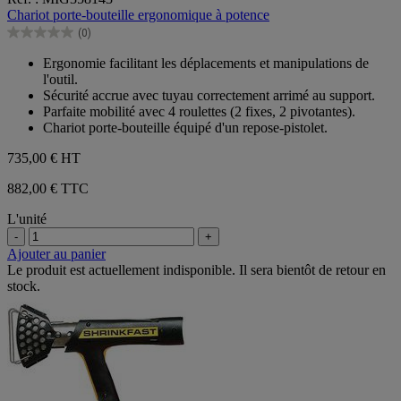
sur
Chariot porte-bouteille ergonomique à potence
5
(0)
étoiles.
0.0
sur
Ergonomie facilitant les déplacements et manipulations de
5
l'outil.
étoiles.
Sécurité accrue avec tuyau correctement arrimé au support.
Parfaite mobilité avec 4 roulettes (2 fixes, 2 pivotantes).
Chariot porte-bouteille équipé d'un repose-pistolet.
735,00 €
HT
882,00 € TTC
L'unité
-
+
Ajouter au panier
Le produit est actuellement indisponible. Il sera bientôt de retour en
stock.