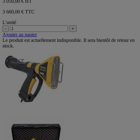
3 050,00 €
HT
3 660,00 € TTC
L'unité
-
+
Ajouter au panier
Le produit est actuellement indisponible. Il sera bientôt de retour en
stock.