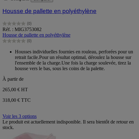
Housse de pallette en polyéthylène
(0)
0.0
Réf. : MIG3753082
sur
Housse de pallette en polyéthylène
5
(0)
étoiles.
0.0
sur
Housses individuelles fournies en rouleau, perforées pour un
5
retrait facile.Pour un résultat optimal, déroulez la housse sur
étoiles.
l'ensemble de la charge.Une fois la charge soulevée, tirez la
housse vers le bas, sous les coins de la palette.
À partir de
265,00 €
HT
318,00 € TTC
Voir les 3 options
Le produit est actuellement indisponible. Il sera bientôt de retour en
stock.