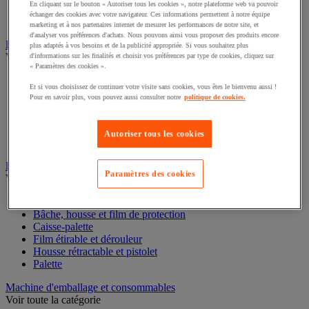
En cliquant sur le bouton « Autoriser tous les cookies », notre plateforme web va pouvoir
Pochette porte-document
échanger des cookies avec votre navigateur. Ces informations permettent à notre équipe
Pochoir
marketing et à nos partenaires internet de mesurer les performances de notre site, et
d'analyser vos préférences d'achats. Nous pouvons ainsi vous proposer des produits encore
Feuillard et cerclage
plus adaptés à vos besoins et de la publicité appropriée. Si vous souhaitez plus
Voir toute la catégorie
d'informations sur les finalités et choisir vos préférences par type de cookies, cliquez sur
« Paramètres des cookies ».
Accessoires pour cerclage
Et si vous choisissez de continuer votre visite sans cookies, vous êtes le bienvenu aussi !
Chape et boucle pour feuillard
Pour en savoir plus, vous pouvez aussi consulter notre
politique de cookies.
Dévidoir pour feuillard
Feuillard
Kit de cerclage
Autoriser tous les cookies
Outil de cerclage
Film étirable, palette et caisse-palette
Paramètres des cookies
Voir toute la catégorie
Accessoires de palettisation
Bâche, housse et film de protection
Caisse-palette
Film étirable et dérouleur
Housse rétractable et pistolet
Palette
Machine d'emballage et consommables
Voir toute la catégorie