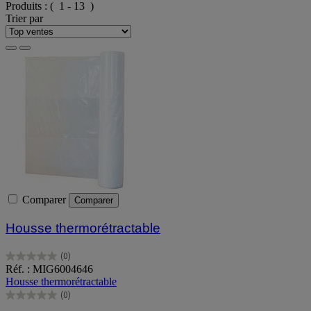
Produits :
( 1 - 13 )
Trier par
Comparer
Comparer
Housse thermorétractable
(0)
0.0
Réf. : MIG6004646
sur
Housse thermorétractable
5
(0)
étoiles.
0.0