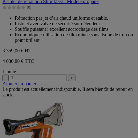
Pistolet de rétraction Shrinkfast - Modèle propane
5
(0)
étoiles.
0.0
sur
Rétraction par jet d’air chaud uniforme et stable.
5
Pistolet avec valve de sécurité sur détendeur.
étoiles.
Souffle puissant : excellent accrochage des films.
Économique : utilisation de film mince sans risque de trou ou
point brûlant.
3 359,00 €
HT
4 030,80 € TTC
L'unité
-
+
Ajouter au panier
Le produit est actuellement indisponible. Il sera bientôt de retour en
stock.