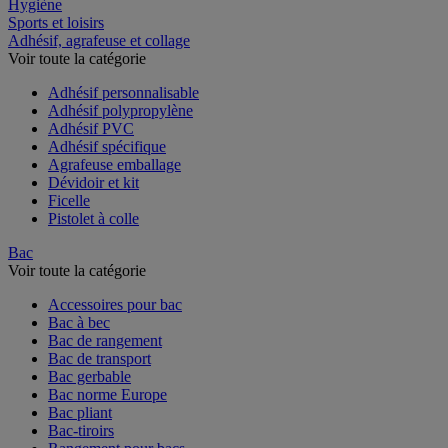
Restauration
Hygiène
Sports et loisirs
Adhésif, agrafeuse et collage
Voir toute la catégorie
Adhésif personnalisable
Adhésif polypropylène
Adhésif PVC
Adhésif spécifique
Agrafeuse emballage
Dévidoir et kit
Ficelle
Pistolet à colle
Bac
Voir toute la catégorie
Accessoires pour bac
Bac à bec
Bac de rangement
Bac de transport
Bac gerbable
Bac norme Europe
Bac pliant
Bac-tiroirs