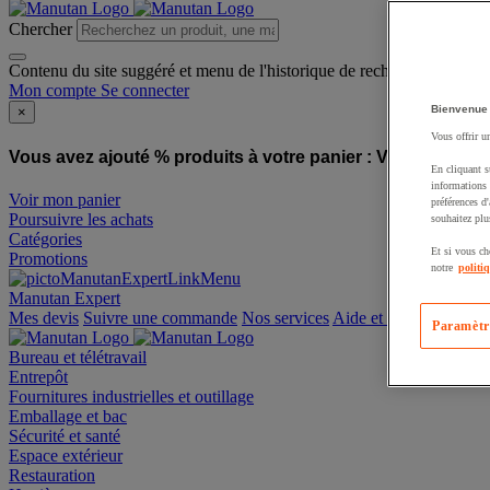
Chercher
Contenu du site suggéré et menu de l'historique de recherche
Mon compte
Se connecter
Bienvenue
×
Vous offrir u
Vous avez ajouté % produits à votre panier :
Vous avez ajo
En cliquant s
informations 
Voir mon panier
préférences d
Poursuivre les achats
souhaitez plu
Catégories
Et si vous ch
Promotions
notre
politi
Manutan Expert
offre reconditionnée
Paramètr
Mes devis
Suivre une commande
Nos services
Aide et contact
Bureau et télétravail
Entrepôt
Fournitures industrielles et outillage
Emballage et bac
Sécurité et santé
Espace extérieur