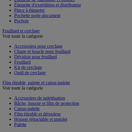
Étiquette de marquage et pistolet
Étiquette d'expédition et distributeur
Pince à étiqueter
Pochette porte-document
Pochoir
Feuillard et cerclage
Voir toute la catégorie
Accessoires pour cerclage
Chape et boucle pour feuillard
Dévidoir pour feuillard
Feuillard
Kit de cerclage
Outil de cerclage
Film étirable, palette et caisse-palette
Voir toute la catégorie
Accessoires de palettisation
Bâche, housse et film de protection
Caisse-palette
Film étirable et dérouleur
Housse rétractable et pistolet
Palette