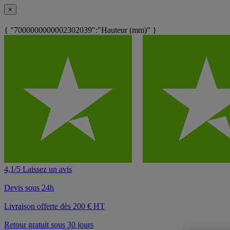
×
{ "7000000000002302039":"Hauteur (mm)" }
4,1/5 Laissez un avis
Devis sous 24h
Livraison offerte dès 200 € HT
Retour gratuit sous 30 jours