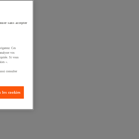
nuer sans accepter
vigateur. Ces
analyser vos
opriée. Si vous
kies ».
ussi consulter
 les cookies