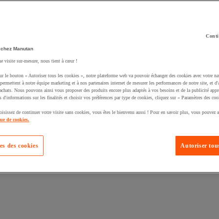
Conti
 chez Manutan
ne visite sur-mesure, nous tient à cœur !
uté un produit à votre panier :
ur le bouton « Autoriser tous les cookies », notre plateforme web va pouvoir échanger des cookies avec votre na
permettent à notre équipe marketing et à nos partenaires internet de mesurer les performances de notre site, et d'
'achats. Nous pouvons ainsi vous proposer des produits encore plus adaptés à vos besoins et de la publicité appr
s d'informations sur les finalités et choisir vos préférences par type de cookies, cliquez sur « Paramètres des coo
oisissez de continuer votre visite sans cookies, vous êtes le bienvenu aussi ! Pour en savoir plus, vous pouvez a
que de cookies.
es des cookies
Autoriser tous