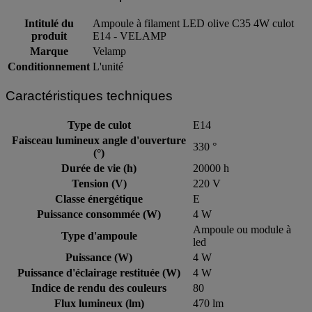
Intitulé du
Ampoule à filament LED olive C35 4W culot
produit
E14 - VELAMP
Marque
Velamp
Conditionnement
L'unité
Caractéristiques techniques
Type de culot
E14
Faisceau lumineux angle d'ouverture
330 °
(°)
Durée de vie (h)
20000 h
Tension (V)
220 V
Classe énergétique
E
Puissance consommée (W)
4 W
Ampoule ou module à
Type d'ampoule
led
Puissance (W)
4 W
Puissance d'éclairage restituée (W)
4 W
Indice de rendu des couleurs
80
Flux lumineux (lm)
470 lm