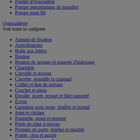
Pompe d'évacuation
Pompe pneumatique de transfert
Pompe pour fût
Quincaillerie
Voir toute la catégorie
Aimant de fixation
Antivibratoire
Boîte aux lettres
Boulon
Bouton de serrage et manette d'indexage
Charnière
Cheville et goujon
Clavette, goupille et crapaud
Collier et lien de serrage
Crochet et piton
Douille, insert, ressort et filet rapporté
Écrou
Garniture pour porte, fenêtre et portail
Joint et circlips
Paumelle, gond et penture
Pieds de mise à niveau
Poignée de porte, fenêtre et meuble
Pointe, clou et agrafe