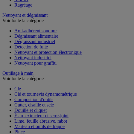
Ragréage
Nettoyant et dégraissant
Voir toute la catégorie
Anti-adhérent soudure
Dégraissant alimentaire
Dégraissant industriel
Détection de fuite
Nettoyant et protection électronique
Nettoyant industriel
Nettoyant pour graffiti
Outillage à main
Voir toute la catégorie
Clé
Clé et tournevis dynamométrique
Composition d'outils
Cutter, cisaille et scie
Douille et cliquet
Étau, extracteur et serre-joint
Lime, feuille abrasive, rabot
Marteau et outils de frappe
Pince