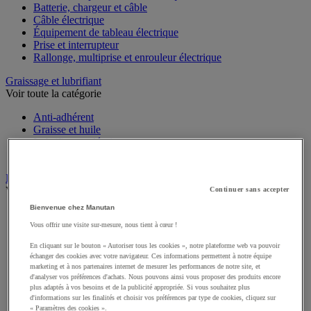
Batterie, chargeur et câble
Câble électrique
Équipement de tableau électrique
Prise et interrupteur
Rallonge, multiprise et enrouleur électrique
Graissage et lubrifiant
Voir toute la catégorie
Anti-adhérent
Graisse et huile
Lubrifiant et dégrippant
Outils de graissage
Instrument de mesure
Voir toute la catégorie
Continuer sans accepter
Bienvenue chez Manutan
Balance industrielle
Compteur et compteur-métreur
Vous offrir une visite sur-mesure, nous tient à cœur !
Dynamomètre
En cliquant sur le bouton « Autoriser tous les cookies », notre plateforme web va pouvoir
Équipement optique
échanger des cookies avec votre navigateur. Ces informations permettent à notre équipe
Instrument de mesure de laboratoire
marketing et à nos partenaires internet de mesurer les performances de notre site, et
Mesure de distance
d'analyser vos préférences d'achats. Nous pouvons ainsi vous proposer des produits encore
Mesure de la vitesse
plus adaptés à vos besoins et de la publicité appropriée. Si vous souhaitez plus
d'informations sur les finalités et choisir vos préférences par type de cookies, cliquez sur
Mesure de l'environnement
« Paramètres des cookies ».