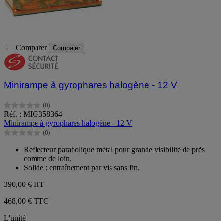
Comparer
Comparer
Minirampe à gyrophares halogène - 12 V
(0)
0.0
Réf. : MIG358364
sur
Minirampe à gyrophares halogène - 12 V
5
(0)
étoiles.
0.0
sur
Réflecteur parabolique métal pour grande visibilité de près
5
comme de loin.
étoiles.
Solide : entraînement par vis sans fin.
390,00 €
HT
468,00 € TTC
L'unité