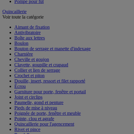
Pompe pour fût
Quincaillerie
Voir toute la catégorie
Aimant de fixation
Antivibratoire
Boîte aux lettres
Boulon
Bouton de serrage et manette d'indexage
Charnière
Cheville et goujon
Clavette, goupille et crapaud
Collier et lien de serrage
Crochet et piton
Douille, insert, ressort et filet rapporté
Écrou
Garniture pour porte, fenêtre et portail
Joint et circlips
Paumelle, gond et penture
Pieds de mise à niveau
Poignée de porte, fenêtre et meuble
Pointe, clou et agrafe
Quincaillerie pour l'agencement
Rivet et pince