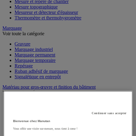
Mesure et repère de chantier
Mesure topographique
Mesureur et détecteur d'épaisseur
Thermomètre et thermohygromètre
Marquage
Voir toute la catégorie
Gravure
Marquage industriel
Marquage permanent
Marquage temporaire
Repérage
Ruban adhésif de marquage
Signalétique en entrepôt
Matériau pour gros-œuvre et finition du bâtiment
Voir toute la catégorie
Adjuvant et additif
Ciment, béton et enrobé
Colle sols et murs
Continuer sans accepter
Enduit et plâtre
Bienvenue chez Manutan
Mortier
Vous offrir une visite sur-mesure, nous tient à cœur !
Ragréage