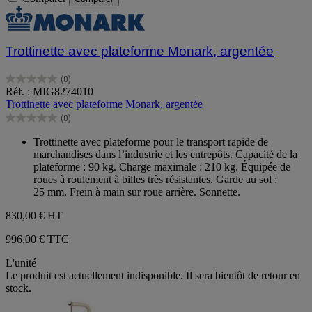
Trottinette avec plateforme Monark, argentée
(0)
0.0
Réf. : MIG8274010
sur
Trottinette avec plateforme Monark, argentée
5
(0)
étoiles.
0.0
sur
Trottinette avec plateforme pour le transport rapide de
5
marchandises dans l’industrie et les entrepôts. Capacité de la
étoiles.
plateforme : 90 kg. Charge maximale : 210 kg. Équipée de
roues à roulement à billes très résistantes. Garde au sol :
25 mm. Frein à main sur roue arrière. Sonnette.
830,00 €
HT
996,00 € TTC
L'unité
Le produit est actuellement indisponible. Il sera bientôt de retour en
stock.