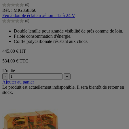
(0)
0.0
Réf. : MIG358366
sur
Feu à double éclat au xénon - 12 à 24 V
5
(0)
étoiles.
0.0
sur
Double lentille pour grande visibilité de près comme de loin.
5
Faible consommation d'énergie.
étoiles.
Coiffe polycarbonate résistant aux chocs.
445,00 €
HT
534,00 € TTC
L'unité
-
+
Ajouter au panier
Le produit est actuellement indisponible. Il sera bientôt de retour en
stock.