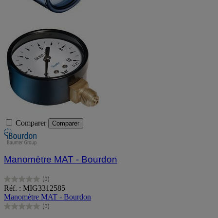
Comparer
Comparer
Manomètre MAT - Bourdon
(0)
0.0
Réf. : MIG3312585
sur
Manomètre MAT - Bourdon
5
(0)
étoiles.
0.0