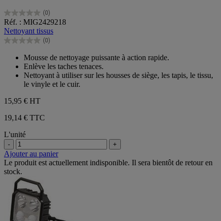
(0)
0.0
Réf. : MIG2429218
sur
Nettoyant tissus
5
(0)
étoiles.
0.0
sur
Mousse de nettoyage puissante à action rapide.
5
Enlève les taches tenaces.
étoiles.
Nettoyant à utiliser sur les housses de siège, les tapis, le tissu,
le vinyle et le cuir.
15,95 €
HT
19,14 € TTC
L'unité
-
+
Ajouter au panier
Le produit est actuellement indisponible. Il sera bientôt de retour en
stock.