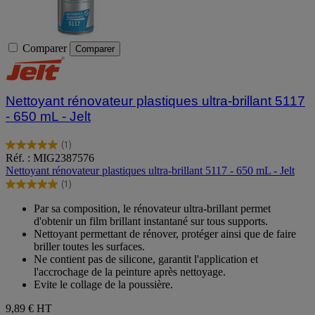
Comparer
Comparer
Nettoyant rénovateur plastiques ultra-brillant 5117
- 650 mL - Jelt
(1)
5.0
Réf. : MIG2387576
sur
Nettoyant rénovateur plastiques ultra-brillant 5117 - 650 mL - Jelt
5
(1)
étoiles.
5.0
1
sur
Par sa composition, le rénovateur ultra-brillant permet
avis
5
d'obtenir un film brillant instantané sur tous supports.
étoiles.
Nettoyant permettant de rénover, protéger ainsi que de faire
1
briller toutes les surfaces.
avis
Ne contient pas de silicone, garantit l'application et
l'accrochage de la peinture après nettoyage.
Evite le collage de la poussière.
9,89 €
HT