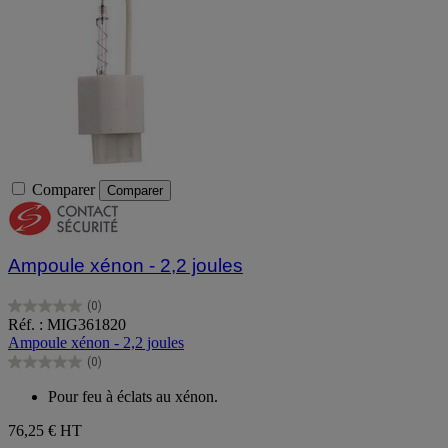
Comparer
Comparer
Ampoule xénon - 2,2 joules
(0)
0.0
Réf. : MIG361820
sur
Ampoule xénon - 2,2 joules
5
(0)
étoiles.
0.0
sur
Pour feu à éclats au xénon.
5
étoiles.
76,25 €
HT