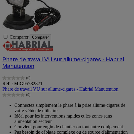
Comparer
Comparer
Phare de travail VU sur allume-cigares - Habrial
Manutention
(0)
0.0
Réf. : MIG95782871
sur
Phare de travail VU sur allume-cigares - Habrial Manutention
5
(0)
étoiles.
0.0
sur
Connectez simplement le phare à la prise allume-cigares de
5
votre véhicule utilitaire.
étoiles.
Idéal pour les interventions rapides et les zones sans
alimentation secteur.
Convient pour engin de chantier ou tout autre équipement.
Pas besoin de câblage complexe ou de source d'alimentation