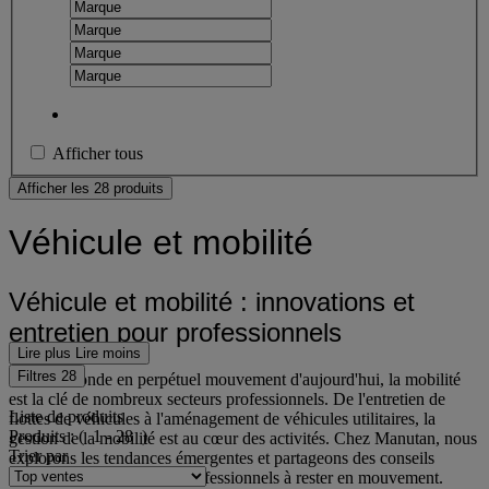
Afficher tous
Afficher les 28 produits
Véhicule et mobilité
Véhicule et mobilité : innovations et
entretien pour professionnels
Lire plus
Lire moins
Filtres
28
Dans le monde en perpétuel mouvement d'aujourd'hui, la mobilité
est la clé de nombreux secteurs professionnels. De l'entretien de
Liste de produits
flottes de véhicules à l'aménagement de véhicules utilitaires, la
Produits :
( 1 - 28 )
gestion de la mobilité est au cœur des activités. Chez Manutan, nous
Trier par
explorons les tendances émergentes et partageons des conseils
d'entretien pour aider les professionnels à rester en mouvement.