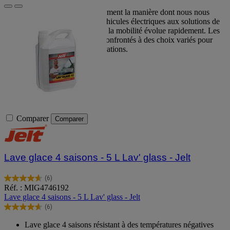
Les nouvelles mobilités transforment la manière dont nous nous
déplaçons et travaillons. Des véhicules électriques aux solutions de
partage de trajets, le paysage de la mobilité évolue rapidement. Les
professionnels sont désormais confrontés à des choix variés pour
leurs déplacements et leurs opérations.
Comparer
Comparer
Lave glace 4 saisons - 5 L Lav' glass - Jelt
(6)
4.7
Réf. : MIG4746192
sur
Lave glace 4 saisons - 5 L Lav' glass - Jelt
5
(6)
étoiles.
4.7
6
sur
Lave glace 4 saisons résistant à des températures négatives
avis
5