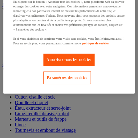
En cliquant sur le bouton « Autoriser tous les cookies », notre plateforme web va pouvoir
Nettoyant et dégraissant
échanger des cookies avec votre navigateur. Ces informations permettent à notre équipe
Voir toute la catégorie
marketing et à nos partenaires internet de mesurer les performances de notre site, et
d'analyser vos préférences d'achats. Nous pouvons ainsi vous proposer des produits encore
Anti-adhérent soudure
plus adaptés à vos besoins et de la publicité appropriée. Si vous souhaitez plus
d'informations sur les finalités et choisir vos préférences par type de cookies, cliquez sur
Dégraissant alimentaire
« Paramètres des cookies ».
Dégraissant industriel
Détection de fuite
Et si vous choisissez de continuer votre visite sans cookies, vous êtes le bienvenu aussi !
Nettoyant et protection électronique
Pour en savoir plus, vous pouvez aussi consulter notre
politique de cookies.
Nettoyant industriel
Nettoyant pour graffiti
Autoriser tous les cookies
Outillage à main
Voir toute la catégorie
Paramètres des cookies
Clé
Clé et tournevis dynamométrique
Composition d'outils
Cutter, cisaille et scie
Douille et cliquet
Étau, extracteur et serre-joint
Lime, feuille abrasive, rabot
Marteau et outils de frappe
Pince
Tournevis et embout de vissage