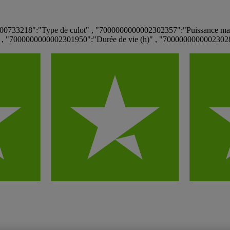
00733218":"Type de culot" , "7000000000002302357":"Puissance max
)" , "7000000000002301950":"Durée de vie (h)" , "70000000000023