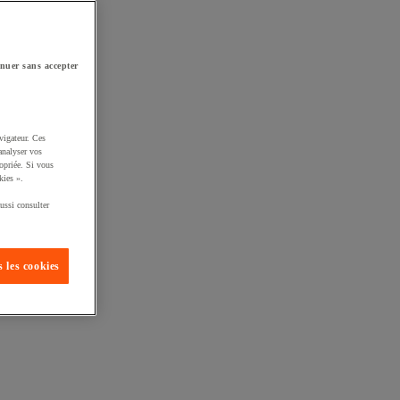
nuer sans accepter
vigateur. Ces
analyser vos
opriée. Si vous
kies ».
ussi consulter
 les cookies