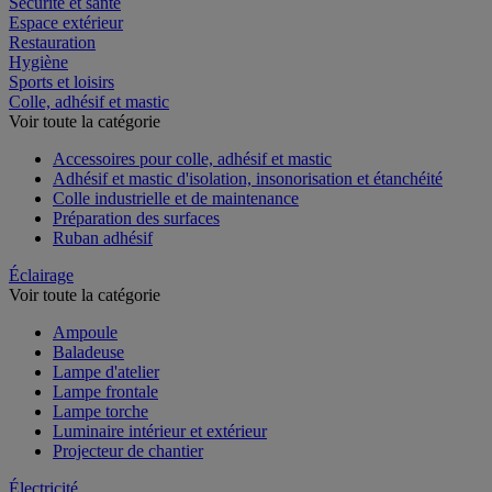
Sécurité et santé
Espace extérieur
Restauration
Hygiène
Sports et loisirs
Colle, adhésif et mastic
Voir toute la catégorie
Accessoires pour colle, adhésif et mastic
Adhésif et mastic d'isolation, insonorisation et étanchéité
Colle industrielle et de maintenance
Préparation des surfaces
Ruban adhésif
Éclairage
Voir toute la catégorie
Ampoule
Baladeuse
Lampe d'atelier
Lampe frontale
Lampe torche
Luminaire intérieur et extérieur
Projecteur de chantier
Électricité