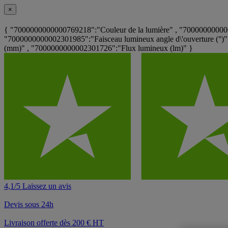
×
{ "7000000000000769218":"Couleur de la lumière" , "70000000000
"7000000000002301985":"Faisceau lumineux angle d\'ouverture (°
(mm)" , "7000000000002301726":"Flux lumineux (lm)" }
4,1/5 Laissez un avis
Devis sous 24h
Livraison offerte dès 200 € HT