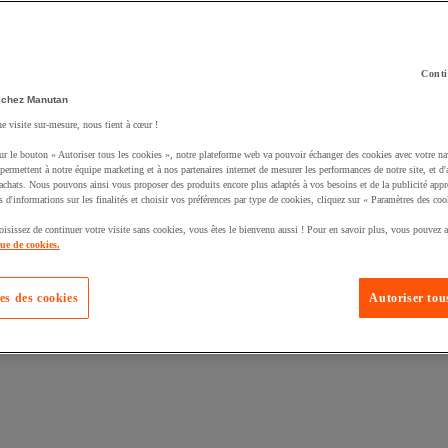
Conti
 chez Manutan
ne visite sur-mesure, nous tient à cœur !
ur le bouton « Autoriser tous les cookies », notre plateforme web va pouvoir échanger des cookies avec votre na
permettent à notre équipe marketing et à nos partenaires internet de mesurer les performances de notre site, et d'
uté un produit à votre panier :
'achats. Nous pouvons ainsi vous proposer des produits encore plus adaptés à vos besoins et de la publicité appr
s d'informations sur les finalités et choisir vos préférences par type de cookies, cliquez sur « Paramètres des coo
oisissez de continuer votre visite sans cookies, vous êtes le bienvenu aussi ! Pour en savoir plus, vous pouvez a
que de cookies.
es des cookies
Autoriser tous