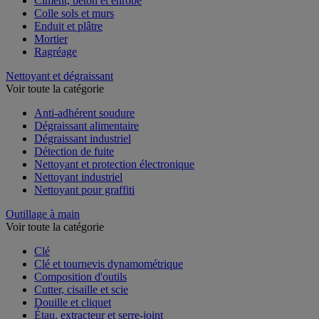
Ciment, béton et enrobé
Colle sols et murs
Enduit et plâtre
Mortier
Ragréage
Nettoyant et dégraissant
Voir toute la catégorie
Anti-adhérent soudure
Dégraissant alimentaire
Dégraissant industriel
Détection de fuite
Nettoyant et protection électronique
Nettoyant industriel
Nettoyant pour graffiti
Outillage à main
Voir toute la catégorie
Clé
Clé et tournevis dynamométrique
Composition d'outils
Cutter, cisaille et scie
Douille et cliquet
Étau, extracteur et serre-joint