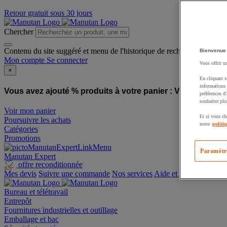
Retour gratuit sous 30 jours
Chercher
Contenu du site suggéré et menu de l'historique de recherche
Bienvenue
Mon compte
Se connecter
Vous offrir u
×
En cliquant s
informations 
Vous avez ajouté % produits à votre panier :
Vous avez ajo
préférences d
souhaitez plu
Voir mon panier
Et si vous ch
Poursuivre les achats
notre
politi
Catégories
Promotions
Paramètr
Manutan Expert
offre reconditionnée
Mes devis
Suivre une commande
Nos services
Aide et contact
Bureau et télétravail
Entrepôt
Fournitures industrielles et outillage
Emballage et bac