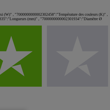
i (W)" , "7000000000002302458":"Température des couleurs (K)" ,
02835":"Longueurs (mm)" , "7000000000002301934":"Diamètre Ø