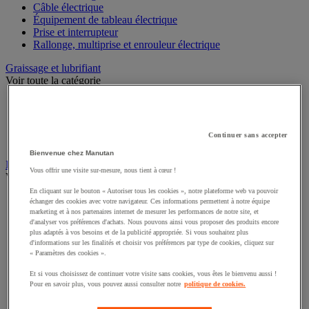
Câble électrique
Équipement de tableau électrique
Prise et interrupteur
Rallonge, multiprise et enrouleur électrique
Graissage et lubrifiant
Voir toute la catégorie
Anti-adhérent
Graisse et huile
Lubrifiant et dégrippant
Continuer sans accepter
Outils de graissage
Bienvenue chez Manutan
Instrument de mesure
Vous offrir une visite sur-mesure, nous tient à cœur !
Voir toute la catégorie
En cliquant sur le bouton « Autoriser tous les cookies », notre plateforme web va pouvoir
Balance industrielle
échanger des cookies avec votre navigateur. Ces informations permettent à notre équipe
Compteur et compteur-métreur
marketing et à nos partenaires internet de mesurer les performances de notre site, et
d'analyser vos préférences d'achats. Nous pouvons ainsi vous proposer des produits encore
Dynamomètre
plus adaptés à vos besoins et de la publicité appropriée. Si vous souhaitez plus
Équipement optique
d'informations sur les finalités et choisir vos préférences par type de cookies, cliquez sur
Instrument de mesure de laboratoire
« Paramètres des cookies ».
Mesure de distance
Mesure de la vitesse
Et si vous choisissez de continuer votre visite sans cookies, vous êtes le bienvenu aussi !
Pour en savoir plus, vous pouvez aussi consulter notre
politique de cookies.
Mesure de l'environnement
Mesure d'électricité