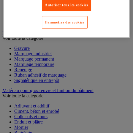
Mesure du temps
Autoriser tous les cookies
Mesure et repère de chantier
Mesure topographique
Mesureur et détecteur d'épaisseur
Thermomètre et thermohygromètre
Paramètres des cookies
Marquage
Voir toute la catégorie
Gravure
Marquage industriel
Marquage permanent
Marquage temporaire
Repérage
Ruban adhésif de marquage
Signalétique en entrepôt
Matériau pour gros-œuvre et finition du bâtiment
Voir toute la catégorie
Adjuvant et additif
Ciment, béton et enrobé
Colle sols et murs
Enduit et plâtre
Mortier
Ragréage