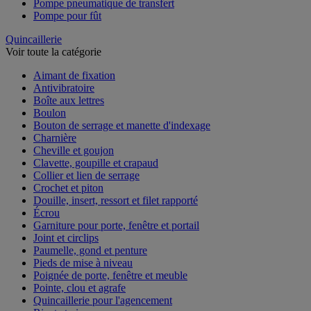
Pompe pneumatique de transfert
Pompe pour fût
Quincaillerie
Voir toute la catégorie
Aimant de fixation
Antivibratoire
Boîte aux lettres
Boulon
Bouton de serrage et manette d'indexage
Charnière
Cheville et goujon
Clavette, goupille et crapaud
Collier et lien de serrage
Crochet et piton
Douille, insert, ressort et filet rapporté
Écrou
Garniture pour porte, fenêtre et portail
Joint et circlips
Paumelle, gond et penture
Pieds de mise à niveau
Poignée de porte, fenêtre et meuble
Pointe, clou et agrafe
Quincaillerie pour l'agencement