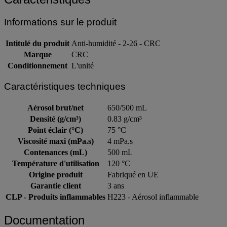
Informations sur le produit
Intitulé du produit
Anti-humidité - 2-26 - CRC
Marque
CRC
Conditionnement
L'unité
Caractéristiques techniques
Aérosol brut/net
650/500 mL
Densité (g/cm³)
0.83 g/cm³
Point éclair (°C)
75 °C
Viscosité maxi (mPa.s)
4 mPa.s
Contenances (mL)
500 mL
Température d'utilisation
120 °C
Origine produit
Fabriqué en UE
Garantie client
3 ans
CLP - Produits inflammables
H223 - Aérosol inflammable
Documentation