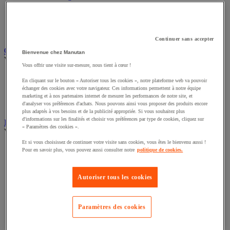
Câble électrique
Équipement de tableau électrique
Prise et interrupteur
Rallonge, multiprise et enrouleur électrique
Continuer sans accepter
Graissage et lubrifiant
Bienvenue chez Manutan
Voir toute la catégorie
Vous offrir une visite sur-mesure, nous tient à cœur !
Anti-adhérent
En cliquant sur le bouton « Autoriser tous les cookies », notre plateforme web va pouvoir
Graisse et huile
échanger des cookies avec votre navigateur. Ces informations permettent à notre équipe
Lubrifiant et dégrippant
marketing et à nos partenaires internet de mesurer les performances de notre site, et
Outils de graissage
d'analyser vos préférences d'achats. Nous pouvons ainsi vous proposer des produits encore
plus adaptés à vos besoins et de la publicité appropriée. Si vous souhaitez plus
d'informations sur les finalités et choisir vos préférences par type de cookies, cliquez sur
Instrument de mesure
« Paramètres des cookies ».
Voir toute la catégorie
Et si vous choisissez de continuer votre visite sans cookies, vous êtes le bienvenu aussi !
Balance industrielle
Pour en savoir plus, vous pouvez aussi consulter notre
politique de cookies.
Compteur et compteur-métreur
Dynamomètre
Équipement optique
Autoriser tous les cookies
Instrument de mesure de laboratoire
Mesure de distance
Mesure de la vitesse
Paramètres des cookies
Mesure de l'environnement
Mesure d'électricité