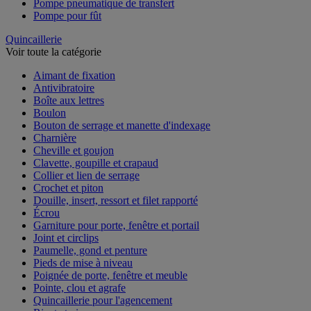
Pompe pneumatique de transfert
Pompe pour fût
Quincaillerie
Voir toute la catégorie
Aimant de fixation
Antivibratoire
Boîte aux lettres
Boulon
Bouton de serrage et manette d'indexage
Charnière
Cheville et goujon
Clavette, goupille et crapaud
Collier et lien de serrage
Crochet et piton
Douille, insert, ressort et filet rapporté
Écrou
Garniture pour porte, fenêtre et portail
Joint et circlips
Paumelle, gond et penture
Pieds de mise à niveau
Poignée de porte, fenêtre et meuble
Pointe, clou et agrafe
Quincaillerie pour l'agencement