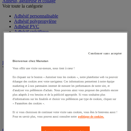
Sports et loisirs
Adhésif, agrafeuse et collage
Voir toute la catégorie
Adhésif personnalisable
Adhésif polypropylène
Adhésif PVC
Adhésif spécifique
Agrafeuse emballage
Dévidoir et kit
Ficelle
Continuer sans accepter
Pistolet à colle
Bienvenue chez Manutan
Bac
Vous offrir une visite sur-mesure, nous tient à cœur !
Voir toute la catégorie
En cliquant sur le bouton « Autoriser tous les cookies », notre plateforme web va pouvoir
échanger des cookies avec votre navigateur. Ces informations permettent à notre équipe
Accessoires pour bac
marketing et à nos partenaires internet de mesurer les performances de notre site, et
Bac à bec
d'analyser vos préférences d'achats. Nous pouvons ainsi vous proposer des produits encore
Bac de rangement
plus adaptés à vos besoins et de la publicité appropriée. Si vous souhaitez plus
Bac de transport
d'informations sur les finalités et choisir vos préférences par type de cookies, cliquez sur
Bac gerbable
« Paramètres des cookies ».
Bac norme Europe
Et si vous choisissez de continuer votre visite sans cookies, vous êtes le bienvenu aussi !
Bac pliant
Pour en savoir plus, vous pouvez aussi consulter notre
politique de cookies.
Bac-tiroirs
Rangement pour bacs