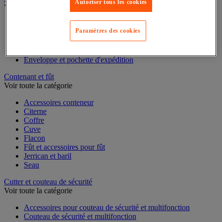
Autoriser tous les cookies
Caisse carton, enveloppe et boîte postale
Voir toute la catégorie
Paramètres des cookies
Boîte et tube d'expédition
Caisse carton
Caisse en bois
Caisse-palette carton
Enveloppe et pochette d'expédition
Contenant et fût
Voir toute la catégorie
Accessoires conteneur
Citerne
Coffre
Cuve
Flacon
Fût et accessoires pour fût
Jerrican et baril
Seau
Cutter et couteau de sécurité
Voir toute la catégorie
Accessoires pour couteau de sécurité et multifonction