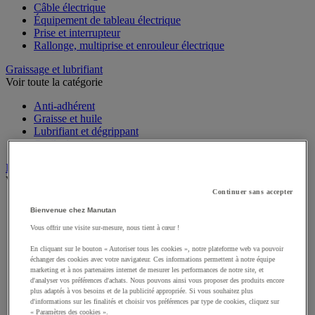
Câble électrique
Équipement de tableau électrique
Prise et interrupteur
Rallonge, multiprise et enrouleur électrique
Graissage et lubrifiant
Voir toute la catégorie
Anti-adhérent
Graisse et huile
Lubrifiant et dégrippant
Outils de graissage
Instrument de mesure
Voir toute la catégorie
Continuer sans accepter
Balance industrielle
Bienvenue chez Manutan
Compteur et compteur-métreur
Dynamomètre
Vous offrir une visite sur-mesure, nous tient à cœur !
Équipement optique
En cliquant sur le bouton « Autoriser tous les cookies », notre plateforme web va pouvoir
Instrument de mesure de laboratoire
échanger des cookies avec votre navigateur. Ces informations permettent à notre équipe
Mesure de distance
marketing et à nos partenaires internet de mesurer les performances de notre site, et
Mesure de la vitesse
d'analyser vos préférences d'achats. Nous pouvons ainsi vous proposer des produits encore
Mesure de l'environnement
plus adaptés à vos besoins et de la publicité appropriée. Si vous souhaitez plus
d'informations sur les finalités et choisir vos préférences par type de cookies, cliquez sur
Mesure d'électricité
« Paramètres des cookies ».