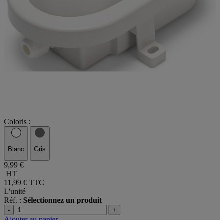
Coloris :
Blanc
Gris
9,99 €
HT
11,99 €
TTC
L'unité
Réf. :
Sélectionnez un produit
-
+
Ajouter au panier