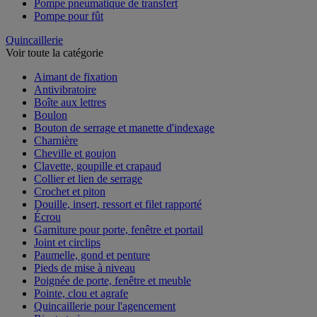
Pompe pneumatique de transfert
Pompe pour fût
Quincaillerie
Voir toute la catégorie
Aimant de fixation
Antivibratoire
Boîte aux lettres
Boulon
Bouton de serrage et manette d'indexage
Charnière
Cheville et goujon
Clavette, goupille et crapaud
Collier et lien de serrage
Crochet et piton
Douille, insert, ressort et filet rapporté
Écrou
Garniture pour porte, fenêtre et portail
Joint et circlips
Paumelle, gond et penture
Pieds de mise à niveau
Poignée de porte, fenêtre et meuble
Pointe, clou et agrafe
Quincaillerie pour l'agencement