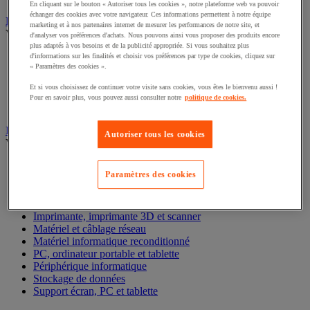
En cliquant sur le bouton « Autoriser tous les cookies », notre plateforme web va pouvoir
échanger des cookies avec votre navigateur. Ces informations permettent à notre équipe
Encaissement et gestion de la monnaie
marketing et à nos partenaires internet de mesurer les performances de notre site, et
Voir toute la catégorie
d'analyser vos préférences d'achats. Nous pouvons ainsi vous proposer des produits encore
plus adaptés à vos besoins et de la publicité appropriée. Si vous souhaitez plus
Boîte à monnaie
d'informations sur les finalités et choisir vos préférences par type de cookies, cliquez sur
« Paramètres des cookies ».
Compteuse-trieuse et détecteur de faux billets
Monnaie et compteuse-trieuse
Et si vous choisissez de continuer votre visite sans cookies, vous êtes le bienvenu aussi !
Scanner de code-barre et accessoires
Pour en savoir plus, vous pouvez aussi consulter notre
politique de cookies.
Terminal de paiement
Informatique et multimédia
Autoriser tous les cookies
Voir toute la catégorie
Accessoires PC, ordinateur portable et tablette
Paramètres des cookies
Bagagerie informatique
Chariot mobile informatique
Connectique informatique
Imprimante, imprimante 3D et scanner
Matériel et câblage réseau
Matériel informatique reconditionné
PC, ordinateur portable et tablette
Périphérique informatique
Stockage de données
Support écran, PC et tablette