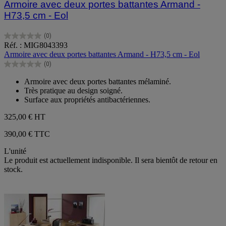
Armoire avec deux portes battantes Armand -
H73,5 cm - Eol
(0)
0.0
Réf. : MIG8043393
sur
Armoire avec deux portes battantes Armand - H73,5 cm - Eol
5
(0)
étoiles.
0.0
sur
Armoire avec deux portes battantes mélaminé.
5
Très pratique au design soigné.
étoiles.
Surface aux propriétés antibactériennes.
325,00 €
HT
390,00 € TTC
L'unité
Le produit est actuellement indisponible. Il sera bientôt de retour en
stock.