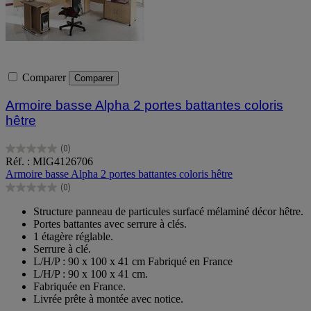
Comparer
Comparer
Armoire basse Alpha 2 portes battantes coloris
hêtre
(0)
0.0
Réf. : MIG4126706
sur
Armoire basse Alpha 2 portes battantes coloris hêtre
5
(0)
étoiles.
0.0
sur
Structure panneau de particules surfacé mélaminé décor hêtre.
5
Portes battantes avec serrure à clés.
étoiles.
1 étagère réglable.
Serrure à clé.
L/H/P : 90 x 100 x 41 cm Fabriqué en France
L/H/P : 90 x 100 x 41 cm.
Fabriquée en France.
Livrée prête à montée avec notice.