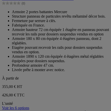
5
(0)
étoiles.
0.0
sur
Armoire 2 portes battantes Mercure
5
Structure panneau de particules revêtu mélaminé décor bois.
étoiles.
Fermeture par serrure à clés.
Fabriquée en France.
Armoire hauteur 72 cm équipée 1 étagère en panneau pouvant
recevoir les rails pour dossiers suspendus vendus en option
Armoire 180 x 80 cm équipée 4 étagères panneau, dont 2
réglables.
Etagère pouvant recevoir les rails pour dossiers suspendus
vendus en option.
Armoire 1890 x 120 cm équipée 4 étagères métal réglables
équipées pour dossiers suspendus.
Profondeur armoire 47 cm.
Livrée prête à monter avec notice.
À partir de
355,00 €
HT
426,00 € TTC
L'unité
Voir les 6 options