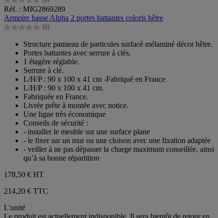
0.0
Réf. : MIG2869289
sur
Armoire basse Alpha 2 portes battantes coloris hêtre
5
(0)
étoiles.
0.0
sur
Structure panneau de particules surfacé mélaminé décor hêtre.
5
Portes battantes avec serrure à clés.
étoiles.
1 étagère réglable.
Serrure à clé.
L/H/P : 90 x 100 x 41 cm -Fabriqué en France
L/H/P : 90 x 100 x 41 cm.
Fabriquée en France.
Livrée prête à montée avec notice.
Une ligne très économique
Conseils de sécurité :
- installer le meuble sur une surface plane
- le fixer sur un mur ou une cloison avec une fixation adaptée
- veiller à ne pas dépasser la charge maximum conseillée, ainsi
qu’à sa bonne répartition
178,50 €
HT
214,20 € TTC
L'unité
Le produit est actuellement indisponible. Il sera bientôt de retour en