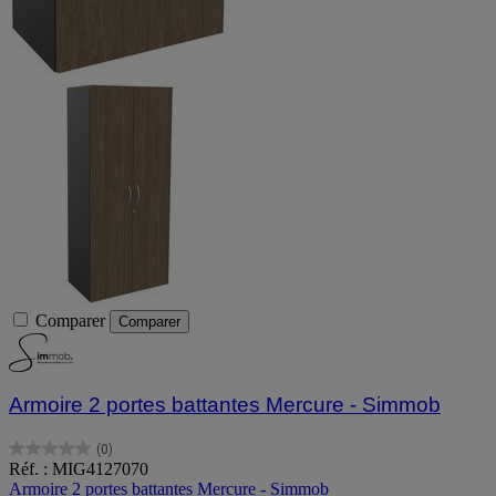
Comparer
Comparer
Armoire 2 portes battantes Mercure - Simmob
(0)
0.0
Réf. : MIG4127070
sur
Armoire 2 portes battantes Mercure - Simmob