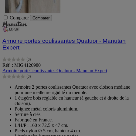
Comparer
Comparer
Armoire portes coulissantes Quatuor - Manutan
Expert
(0)
0.0
Réf. : MIG4126980
sur
Armoire portes coulissantes Quatuor - Manutan Expert
5
(0)
étoiles.
0.0
sur
Armoire 2 portes coulissantes Quatuor avec cloison médiane
5
pour une meilleure rigidité du meuble.
étoiles.
1 étagère bois réglable en hauteur (à gauche et à droite de la
cloison).
Poignée métal coloris aluminium.
Serrure à clés.
Fabriqué en France.
L/H/P : 160 x 72,5 x 47 cm.
Pieds nylon Ø 5 cm, hauteur 4 cm.