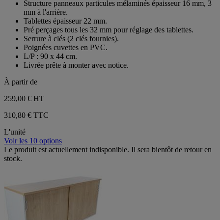
Structure panneaux particules mélaminés épaisseur 16 mm, 3
avis
5
mm à l'arrière.
étoiles.
Tablettes épaisseur 22 mm.
2
Pré perçages tous les 32 mm pour réglage des tablettes.
avis
Serrure à clés (2 clés fournies).
Poignées cuvettes en PVC.
L/P : 90 x 44 cm.
Livrée prête à monter avec notice.
À partir de
259,00 €
HT
310,80 € TTC
L'unité
Voir les 10 options
Le produit est actuellement indisponible. Il sera bientôt de retour en
stock.