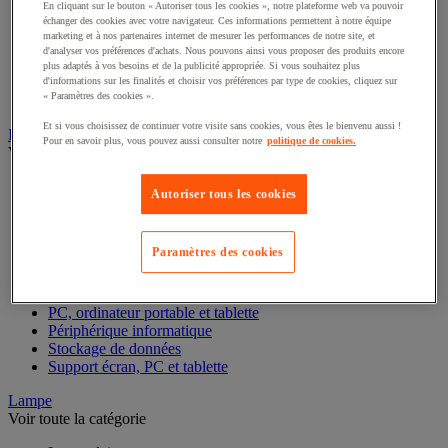
En cliquant sur le bouton « Autoriser tous les cookies », notre plateforme web va pouvoir
échanger des cookies avec votre navigateur. Ces informations permettent à notre équipe
Boîte à monnaie
marketing et à nos partenaires internet de mesurer les performances de notre site, et
Compteuse-trieuse et détecteur de faux billets
d'analyser vos préférences d'achats. Nous pouvons ainsi vous proposer des produits encore
Monnaie et compteuse-trieuse
plus adaptés à vos besoins et de la publicité appropriée. Si vous souhaitez plus
Scanner de code-barre et accessoires
d'informations sur les finalités et choisir vos préférences par type de cookies, cliquez sur
« Paramètres des cookies ».
Terminal de paiement
Et si vous choisissez de continuer votre visite sans cookies, vous êtes le bienvenu aussi !
Informatique et multimédia
Pour en savoir plus, vous pouvez aussi consulter notre
politique de cookies.
Voir toute la catégorie
Accessoires PC, ordinateur portable et tablette
Autoriser tous les cookies
Bagagerie informatique
Chariot mobile informatique
Connectique informatique
Paramètres des cookies
Imprimante, imprimante 3D et scanner
Matériel et câblage réseau
Matériel informatique reconditionné
PC, ordinateur portable et tablette
Périphérique informatique
Stockage de données
Support écran, PC et tablette
Lampe
Voir toute la catégorie