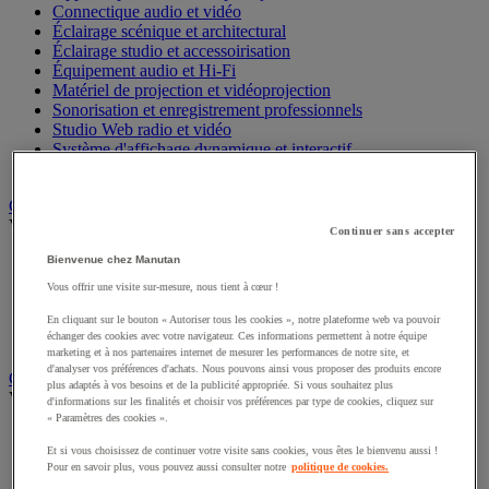
Connectique audio et vidéo
Éclairage scénique et architectural
Éclairage studio et accessoirisation
Équipement audio et Hi-Fi
Matériel de projection et vidéoprojection
Sonorisation et enregistrement professionnels
Studio Web radio et vidéo
Système d'affichage dynamique et interactif
Télévision, lecteur DVD et Blu-ray
Chauffage, climatisation et traitement de l'air
Voir toute la catégorie
Continuer sans accepter
Chauffage
Bienvenue chez Manutan
Climatiseur
Vous offrir une visite sur-mesure, nous tient à cœur !
Rafraîchisseur d'air
Traitement de l'air
En cliquant sur le bouton « Autoriser tous les cookies », notre plateforme web va pouvoir
échanger des cookies avec votre navigateur. Ces informations permettent à notre équipe
Ventilateur
marketing et à nos partenaires internet de mesurer les performances de notre site, et
d'analyser vos préférences d'achats. Nous pouvons ainsi vous proposer des produits encore
Classement et archivage
plus adaptés à vos besoins et de la publicité appropriée. Si vous souhaitez plus
Voir toute la catégorie
d'informations sur les finalités et choisir vos préférences par type de cookies, cliquez sur
« Paramètres des cookies ».
Accessoires de classement pour le bureau
Et si vous choisissez de continuer votre visite sans cookies, vous êtes le bienvenu aussi !
Boîte et caisse d'archives
Pour en savoir plus, vous pouvez aussi consulter notre
politique de cookies.
Chemise et trieur