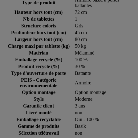
Type de produit
battantes
Hauteur hors tout (cm)
72 cm
Nb de tablettes
1
Structure coloris
Gris
Profondeur hors tout (cm)
45 cm
Largeur hors tout (cm)
80 cm
Charge maxi par tablette (kg)
50 kg
Matériau
Mélaminé
Emballage recyclé (%)
100 %
Produit recyclé (%)
30 %
Type d'ouverture de porte
Battante
PEIS - Catégorie
Armoire
environnementale
Option montage
Option montage
Style
Moderne
Garantie client
3 ans
Livré monté
non
Emballage recyclable
Oui - 100 %
Gamme de produits
Basik
Sélection télétravail
non