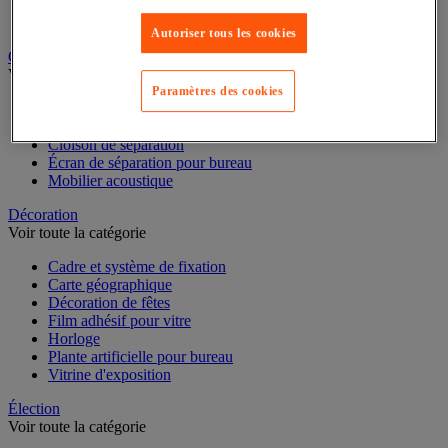
Classeur, intercalaire et pochette
Dossier suspendu
Autoriser tous les cookies
Cloison et mobilier acoustique
Voir toute la catégorie
Paramètres des cookies
Cloison acoustique
Cloison anti-projection
Cloison de séparation
Écran de séparation pour bureau
Mobilier acoustique
Décoration
Voir toute la catégorie
Cadre et système de fixation
Carte géographique
Décoration de fêtes
Film adhésif pour vitre
Horloge
Plante artificielle pour bureau
Vitrine d'exposition
Élection
Voir toute la catégorie