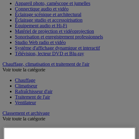
Appareil photo, caméscope et jumelles
Connectique audio et vidéo
Éclairage scénique et architectural
Éclairage studio et accessoirisation
Équipement audio et Hi-Fi
Matériel de projection et vidéoprojection
Sonorisation et enregistrement professionnels
Studio Web radio et vidéo
Système d'affichage dynamique et interactif
Télévision, lecteur DVD et Blu-ray
Chauffage, climatisation et traitement de l'air
Voir toute la catégorie
Chauffage
Climatiseur
Rafraîchisseur d'air
Traitement de l'air
Ventilateur
Classement et archivage
Voir toute la catégorie
Accessoires de classement pour le bureau
Boîte et caisse d'archives