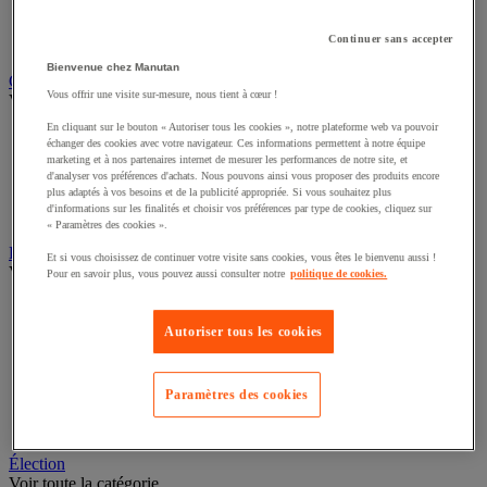
Chemise et trieur
Classeur, intercalaire et pochette
Continuer sans accepter
Dossier suspendu
Bienvenue chez Manutan
Cloison et mobilier acoustique
Vous offrir une visite sur-mesure, nous tient à cœur !
Voir toute la catégorie
En cliquant sur le bouton « Autoriser tous les cookies », notre plateforme web va pouvoir
Cloison acoustique
échanger des cookies avec votre navigateur. Ces informations permettent à notre équipe
Cloison anti-projection
marketing et à nos partenaires internet de mesurer les performances de notre site, et
Cloison de séparation
d'analyser vos préférences d'achats. Nous pouvons ainsi vous proposer des produits encore
plus adaptés à vos besoins et de la publicité appropriée. Si vous souhaitez plus
Écran de séparation pour bureau
d'informations sur les finalités et choisir vos préférences par type de cookies, cliquez sur
Mobilier acoustique
« Paramètres des cookies ».
Décoration
Et si vous choisissez de continuer votre visite sans cookies, vous êtes le bienvenu aussi !
Voir toute la catégorie
Pour en savoir plus, vous pouvez aussi consulter notre
politique de cookies.
Cadre et système de fixation
Carte géographique
Autoriser tous les cookies
Décoration de fêtes
Film adhésif pour vitre
Horloge
Paramètres des cookies
Plante artificielle pour bureau
Vitrine d'exposition
Élection
Voir toute la catégorie