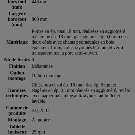
hors tout
446 mm
(mm)
Largeur
hors tout
860 mm
(mm)
Portes en ép. total 19 mm, réalisées en aggloméré
mélaminé ép. 18 mm, placage bois ép. 0,6 mm des
Matériaux
deux côtés avec chants perimètrales en bois
épaisseur 1 mm, coins rayonnés 0,5 mm et verni
transparent mat à pore semi-ouvert.
Nb de tiroirs
0
Finition
Mélaminée
Option
Option montage
montage
Côtés, top et sol ép. 18 mm, dos ép. 8 mm et
Données
étagères en ép. 25 mm réalisés en aggloméré, revêtu
techniques
avec papier mélaminé anti-rayures, antireflet et
lavable.
Gamme de
X9, X10
produits
Montage
À monter
Tablette
épaisseur
25 mm