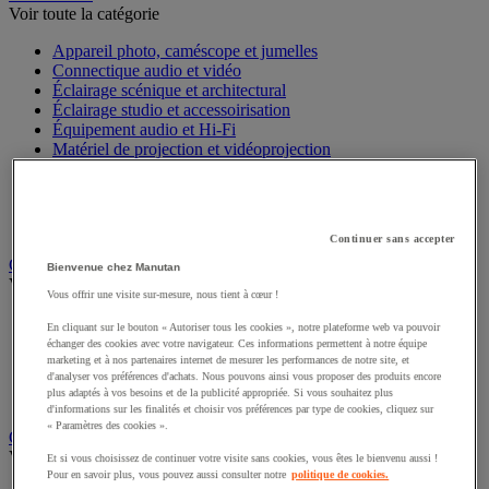
Voir toute la catégorie
Appareil photo, caméscope et jumelles
Connectique audio et vidéo
Éclairage scénique et architectural
Éclairage studio et accessoirisation
Équipement audio et Hi-Fi
Matériel de projection et vidéoprojection
Sonorisation et enregistrement professionnels
Studio Web radio et vidéo
Système d'affichage dynamique et interactif
Télévision, lecteur DVD et Blu-ray
Continuer sans accepter
Chauffage, climatisation et traitement de l'air
Bienvenue chez Manutan
Voir toute la catégorie
Vous offrir une visite sur-mesure, nous tient à cœur !
Chauffage
En cliquant sur le bouton « Autoriser tous les cookies », notre plateforme web va pouvoir
Climatiseur
échanger des cookies avec votre navigateur. Ces informations permettent à notre équipe
Rafraîchisseur d'air
marketing et à nos partenaires internet de mesurer les performances de notre site, et
d'analyser vos préférences d'achats. Nous pouvons ainsi vous proposer des produits encore
Traitement de l'air
plus adaptés à vos besoins et de la publicité appropriée. Si vous souhaitez plus
Ventilateur
d'informations sur les finalités et choisir vos préférences par type de cookies, cliquez sur
« Paramètres des cookies ».
Classement et archivage
Voir toute la catégorie
Et si vous choisissez de continuer votre visite sans cookies, vous êtes le bienvenu aussi !
Pour en savoir plus, vous pouvez aussi consulter notre
politique de cookies.