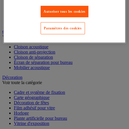
Accessoires de classement pour le bureau
Boîte et caisse d'archives
Chemise et trieur
Autoriser tous les cookies
Classeur, intercalaire et pochette
Dossier suspendu
Paramètres des cookies
Cloison et mobilier acoustique
Voir toute la catégorie
Cloison acoustique
Cloison anti-projection
Cloison de séparation
Écran de séparation pour bureau
Mobilier acoustique
Décoration
Voir toute la catégorie
Cadre et système de fixation
Carte géographique
Décoration de fêtes
Film adhésif pour vitre
Horloge
Plante artificielle pour bureau
Vitrine d'exposition