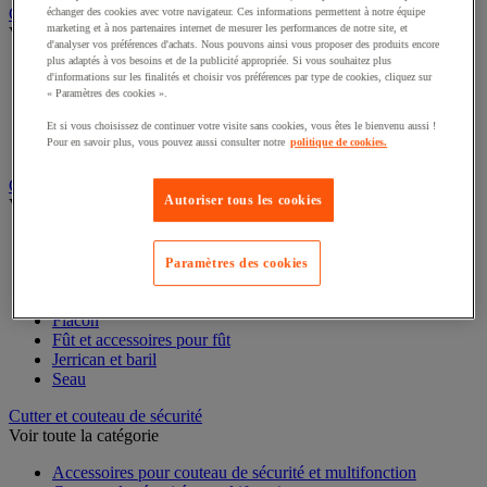
Caisse carton, enveloppe et boîte postale
échanger des cookies avec votre navigateur. Ces informations permettent à notre équipe
marketing et à nos partenaires internet de mesurer les performances de notre site, et
Voir toute la catégorie
d'analyser vos préférences d'achats. Nous pouvons ainsi vous proposer des produits encore
plus adaptés à vos besoins et de la publicité appropriée. Si vous souhaitez plus
Boîte et tube d'expédition
d'informations sur les finalités et choisir vos préférences par type de cookies, cliquez sur
Caisse carton
« Paramètres des cookies ».
Caisse en bois
Et si vous choisissez de continuer votre visite sans cookies, vous êtes le bienvenu aussi !
Caisse-palette carton
Pour en savoir plus, vous pouvez aussi consulter notre
politique de cookies.
Enveloppe et pochette d'expédition
Contenant et fût
Autoriser tous les cookies
Voir toute la catégorie
Accessoires conteneur
Citerne
Paramètres des cookies
Coffre
Cuve
Flacon
Fût et accessoires pour fût
Jerrican et baril
Seau
Cutter et couteau de sécurité
Voir toute la catégorie
Accessoires pour couteau de sécurité et multifonction