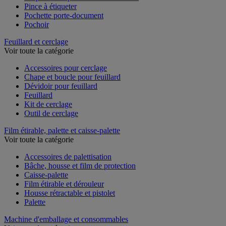
Pince à étiqueter
Pochette porte-document
Pochoir
Feuillard et cerclage
Voir toute la catégorie
Accessoires pour cerclage
Chape et boucle pour feuillard
Dévidoir pour feuillard
Feuillard
Kit de cerclage
Outil de cerclage
Film étirable, palette et caisse-palette
Voir toute la catégorie
Accessoires de palettisation
Bâche, housse et film de protection
Caisse-palette
Film étirable et dérouleur
Housse rétractable et pistolet
Palette
Machine d'emballage et consommables