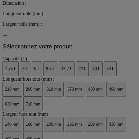
Dimension :
Longueur utile (mm) :
Largeur utile (mm) :
Sélectionnez votre produit
Capacité (L) :
1.75 L
3 L
5 L
8.5 L
13.7 L
22 L
40 L
80 L
Longueur hors tout (mm) :
210 mm
260 mm
310 mm
370 mm
430 mm
490 mm
630 mm
710 mm
Largeur hors tout (mm) :
140 mm
160 mm
205 mm
235 mm
280 mm
330 mm