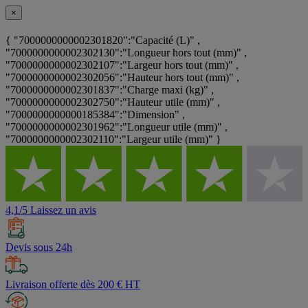
×
{ "7000000000002301820":"Capacité (L)" ,
"7000000000002302130":"Longueur hors tout (mm)" ,
"7000000000002302107":"Largeur hors tout (mm)" ,
"7000000000002302056":"Hauteur hors tout (mm)" ,
"7000000000002301837":"Charge maxi (kg)" ,
"7000000000002302750":"Hauteur utile (mm)" ,
"7000000000000185384":"Dimension" ,
"7000000000002301962":"Longueur utile (mm)" ,
"7000000000002302110":"Largeur utile (mm)" }
4,1/5 Laissez un avis
Devis sous 24h
Livraison offerte dès 200 € HT