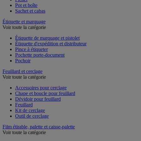
Pot et boîte
Sachet et cabas
Étiquette et marquage
Voir toute la catégorie
Étiquette de marquage et pistolet
Étiquette d'expédition et distributeur
Pince à étiqueter
Pochette porte-document
Pochoir
Feuillard et cerclage
Voir toute la catégorie
Accessoires pour cerclage
Chape et boucle pour feuillard
Dévidoir pour feuillard
Feuillard
Kit de cerclage
Outil de cerclage
Film étirable, palette et caisse-palette
Voir toute la catégorie