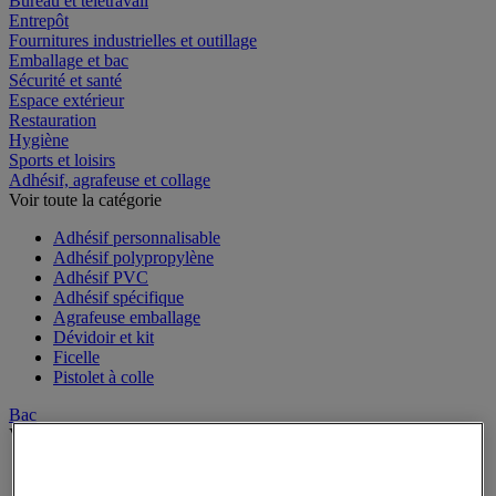
Bureau et télétravail
Entrepôt
Fournitures industrielles et outillage
Emballage et bac
Sécurité et santé
Espace extérieur
Restauration
Hygiène
Sports et loisirs
Adhésif, agrafeuse et collage
Voir toute la catégorie
Adhésif personnalisable
Adhésif polypropylène
Adhésif PVC
Adhésif spécifique
Agrafeuse emballage
Dévidoir et kit
Ficelle
Pistolet à colle
Bac
Voir toute la catégorie
Accessoires pour bac
Bac à bec