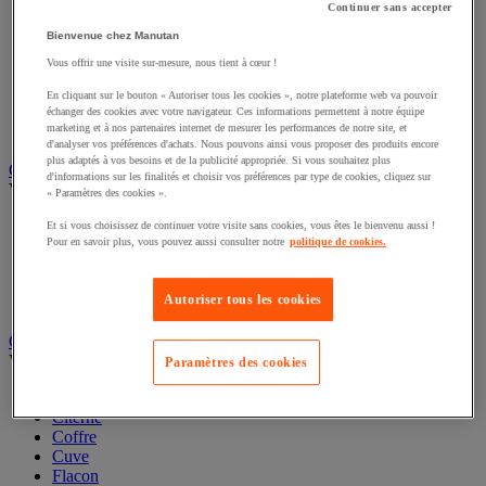
Continuer sans accepter
Bac de rangement
Bac de transport
Bienvenue chez Manutan
Bac gerbable
Vous offrir une visite sur-mesure, nous tient à cœur !
Bac norme Europe
Bac pliant
En cliquant sur le bouton « Autoriser tous les cookies », notre plateforme web va pouvoir
Bac-tiroirs
échanger des cookies avec votre navigateur. Ces informations permettent à notre équipe
marketing et à nos partenaires internet de mesurer les performances de notre site, et
Rangement pour bacs
d'analyser vos préférences d'achats. Nous pouvons ainsi vous proposer des produits encore
plus adaptés à vos besoins et de la publicité appropriée. Si vous souhaitez plus
Caisse carton, enveloppe et boîte postale
d'informations sur les finalités et choisir vos préférences par type de cookies, cliquez sur
Voir toute la catégorie
« Paramètres des cookies ».
Boîte et tube d'expédition
Et si vous choisissez de continuer votre visite sans cookies, vous êtes le bienvenu aussi !
Pour en savoir plus, vous pouvez aussi consulter notre
politique de cookies.
Caisse carton
Caisse en bois
Caisse-palette carton
Autoriser tous les cookies
Enveloppe et pochette d'expédition
Contenant et fût
Voir toute la catégorie
Paramètres des cookies
Accessoires conteneur
Citerne
Coffre
Cuve
Flacon