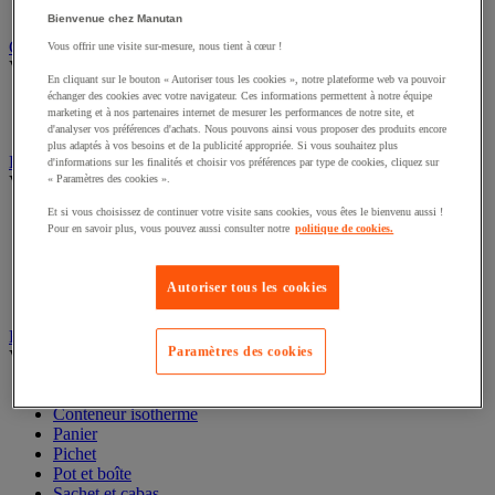
Seau
Bienvenue chez Manutan
Cutter et couteau de sécurité
Vous offrir une visite sur-mesure, nous tient à cœur !
Voir toute la catégorie
En cliquant sur le bouton « Autoriser tous les cookies », notre plateforme web va pouvoir
échanger des cookies avec votre navigateur. Ces informations permettent à notre équipe
Accessoires pour couteau de sécurité et multifonction
marketing et à nos partenaires internet de mesurer les performances de notre site, et
Couteau de sécurité et multifonction
d'analyser vos préférences d'achats. Nous pouvons ainsi vous proposer des produits encore
plus adaptés à vos besoins et de la publicité appropriée. Si vous souhaitez plus
Emballage cadeau
d'informations sur les finalités et choisir vos préférences par type de cookies, cliquez sur
Voir toute la catégorie
« Paramètres des cookies ».
Et si vous choisissez de continuer votre visite sans cookies, vous êtes le bienvenu aussi !
Accessoires emballage cadeau
Pour en savoir plus, vous pouvez aussi consulter notre
politique de cookies.
Calage et protection cadeau
Papier cadeau
Pochette et sac cadeau
Autoriser tous les cookies
Ruban cadeau
Emballage et contenant alimentaires
Paramètres des cookies
Voir toute la catégorie
Bac alimentaire
Conteneur isotherme
Panier
Pichet
Pot et boîte
Sachet et cabas