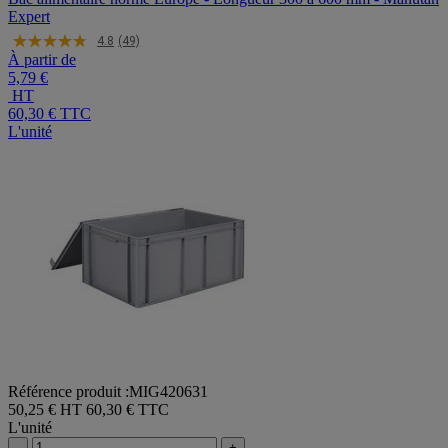
Expert
4.8
(49)
À partir de
5,79 €
HT
60,30 €
TTC
L'unité
Référence produit :MIG420631
50,25 € HT
60,30 € TTC
L'unité
-
+