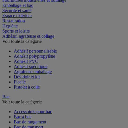
Fournitures industrielles et outillage
Emballage et bac
Sécurité et santé
Espace extérieur
Restauration
Hygiène
Sports et loisirs
Adhésif, agrafeuse et collage
Voir toute la catégorie
Adhésif personnalisable
Adhésif polypropylène
Adhésif PVC
Adhésif spécifique
Agrafeuse emballage
Dévidoir et kit
Ficelle
Pistolet à colle
Bac
Voir toute la catégorie
Accessoires pour bac
Bac à bec
Bac de rangement
Bac de transport