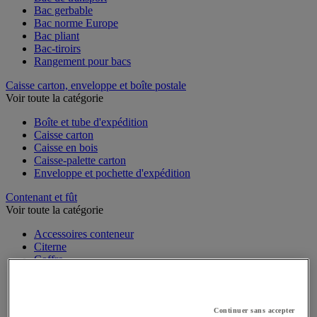
Bac gerbable
Bac norme Europe
Bac pliant
Bac-tiroirs
Rangement pour bacs
Caisse carton, enveloppe et boîte postale
Voir toute la catégorie
Boîte et tube d'expédition
Caisse carton
Caisse en bois
Caisse-palette carton
Enveloppe et pochette d'expédition
Contenant et fût
Voir toute la catégorie
Accessoires conteneur
Citerne
Coffre
Cuve
Flacon
Fût et accessoires pour fût
Jerrican et baril
Continuer sans accepter