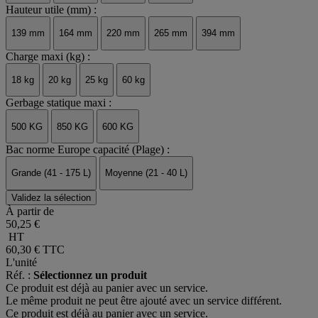
Hauteur utile (mm) :
139 mm
164 mm
220 mm
265 mm
394 mm
Charge maxi (kg) :
18 kg
20 kg
25 kg
60 kg
Gerbage statique maxi :
500 KG
850 KG
600 KG
Bac norme Europe capacité (Plage) :
Grande (41 - 175 L)
Moyenne (21 - 40 L)
Validez la sélection
À partir de
50,25 €
HT
60,30 €
TTC
L'unité
Réf. :
Sélectionnez un produit
Ce produit est déjà au panier avec un service.
Le même produit ne peut être ajouté avec un service différent.
Ce produit est déjà au panier avec un service.