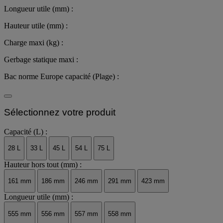
Longueur utile (mm) :
Hauteur utile (mm) :
Charge maxi (kg) :
Gerbage statique maxi :
Bac norme Europe capacité (Plage) :
Sélectionnez votre produit
Capacité (L) :
28 L
33 L
45 L
54 L
75 L
Hauteur hors tout (mm) :
161 mm
186 mm
246 mm
291 mm
423 mm
Longueur utile (mm) :
555 mm
556 mm
557 mm
558 mm