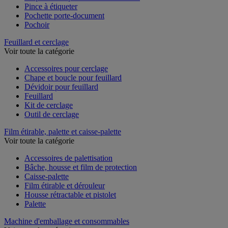
Pince à étiqueter
Pochette porte-document
Pochoir
Feuillard et cerclage
Voir toute la catégorie
Accessoires pour cerclage
Chape et boucle pour feuillard
Dévidoir pour feuillard
Feuillard
Kit de cerclage
Outil de cerclage
Film étirable, palette et caisse-palette
Voir toute la catégorie
Accessoires de palettisation
Bâche, housse et film de protection
Caisse-palette
Film étirable et dérouleur
Housse rétractable et pistolet
Palette
Machine d'emballage et consommables