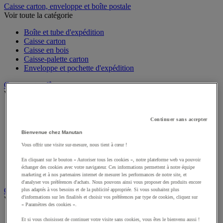
Caisse carton, enveloppe et boîte postale
Voir toute la catégorie
Boîte et tube d'expédition
Caisse carton
Caisse en bois
Caisse-palette carton
Enveloppe et pochette d'expédition
Contenant et fût
Voir toute la catégorie
Accessoires conteneur
Citerne
Continuer sans accepter
Coffre
Bienvenue chez Manutan
Cuve
Vous offrir une visite sur-mesure, nous tient à cœur !
Flacon
Fût et accessoires pour fût
En cliquant sur le bouton « Autoriser tous les cookies », notre plateforme web va pouvoir
Jerrican et baril
échanger des cookies avec votre navigateur. Ces informations permettent à notre équipe
Seau
marketing et à nos partenaires internet de mesurer les performances de notre site, et
d'analyser vos préférences d'achats. Nous pouvons ainsi vous proposer des produits encore
Cutter et couteau de sécurité
plus adaptés à vos besoins et de la publicité appropriée. Si vous souhaitez plus
d'informations sur les finalités et choisir vos préférences par type de cookies, cliquez sur
Voir toute la catégorie
« Paramètres des cookies ».
Accessoires pour couteau de sécurité et multifonction
Et si vous choisissez de continuer votre visite sans cookies, vous êtes le bienvenu aussi !