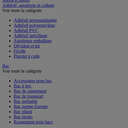
Sports et loisirs
Adhésif, agrafeuse et collage
Voir toute la catégorie
Adhésif personnalisable
Adhésif polypropylène
Adhésif PVC
Adhésif spécifique
Agrafeuse emballage
Dévidoir et kit
Ficelle
Pistolet à colle
Bac
Voir toute la catégorie
Accessoires pour bac
Bac à bec
Bac de rangement
Bac de transport
Bac gerbable
Bac norme Europe
Bac pliant
Bac-tiroirs
Rangement pour bacs