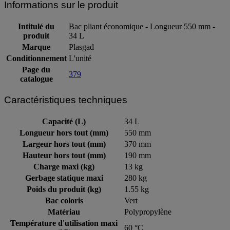
Informations sur le produit
Intitulé du
Bac pliant économique - Longueur 550 mm -
produit
34 L
Marque
Plasgad
Conditionnement
L'unité
Page du
379
catalogue
Caractéristiques techniques
Capacité (L)
34 L
Longueur hors tout (mm)
550 mm
Largeur hors tout (mm)
370 mm
Hauteur hors tout (mm)
190 mm
Charge maxi (kg)
13 kg
Gerbage statique maxi
280 kg
Poids du produit (kg)
1.55 kg
Bac coloris
Vert
Matériau
Polypropylène
Température d'utilisation maxi
60 °C