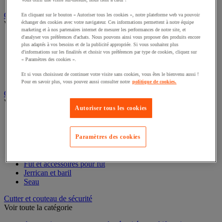
Caisse carton, enveloppe et boîte postale
En cliquant sur le bouton « Autoriser tous les cookies », notre plateforme web va pouvoir
échanger des cookies avec votre navigateur. Ces informations permettent à notre équipe
Voir toute la catégorie
marketing et à nos partenaires internet de mesurer les performances de notre site, et
d'analyser vos préférences d'achats. Nous pouvons ainsi vous proposer des produits encore
Boîte et tube d'expédition
plus adaptés à vos besoins et de la publicité appropriée. Si vous souhaitez plus
Caisse carton
d'informations sur les finalités et choisir vos préférences par type de cookies, cliquez sur
Caisse en bois
« Paramètres des cookies ».
Caisse-palette carton
Et si vous choisissez de continuer votre visite sans cookies, vous êtes le bienvenu aussi !
Enveloppe et pochette d'expédition
Pour en savoir plus, vous pouvez aussi consulter notre
politique de cookies.
Contenant et fût
Voir toute la catégorie
Autoriser tous les cookies
Accessoires conteneur
Citerne
Coffre
Paramètres des cookies
Cuve
Flacon
Fût et accessoires pour fût
Jerrican et baril
Seau
Cutter et couteau de sécurité
Voir toute la catégorie