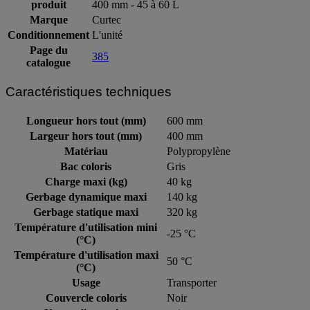
produit
400 mm - 45 à 60 L
Marque
Curtec
Conditionnement
L'unité
Page du
385
catalogue
Caractéristiques techniques
Longueur hors tout (mm)
600 mm
Largeur hors tout (mm)
400 mm
Matériau
Polypropylène
Bac coloris
Gris
Charge maxi (kg)
40 kg
Gerbage dynamique maxi
140 kg
Gerbage statique maxi
320 kg
Température d'utilisation mini
-25 °C
(°C)
Température d'utilisation maxi
50 °C
(°C)
Usage
Transporter
Couvercle coloris
Noir