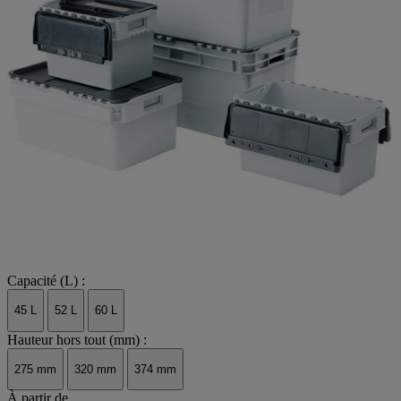
Capacité (L) :
45 L
52 L
60 L
Hauteur hors tout (mm) :
275 mm
320 mm
374 mm
À partir de