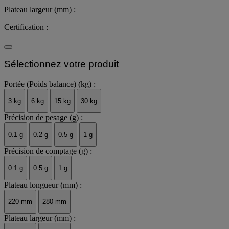
Plateau largeur (mm) :
Certification :
Sélectionnez votre produit
Portée (Poids balance) (kg) :
3 kg
6 kg
15 kg
30 kg
Précision de pesage (g) :
0.1 g
0.2 g
0.5 g
1 g
Précision de comptage (g) :
0.1 g
0.5 g
1 g
Plateau longueur (mm) :
220 mm
280 mm
Plateau largeur (mm) :