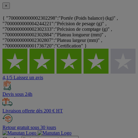
×
{ "7000000000002302298":"Portée (Poids balance) (kg)" ,
"7000000000004244221":"Précision de pesage (g)" ,
"7000000000002302333":"Précision de comptage (g)" ,
"7000000000002302884":"Plateau longueur (mm)" ,
"7000000000002302807":"Plateau largeur (mm)" ,
"7000000000001736720":"Certification" }
4,1/5 Laissez un avis
Devis sous 24h
Livraison offerte dès 200 € HT
Retour gratuit sous 30 jours