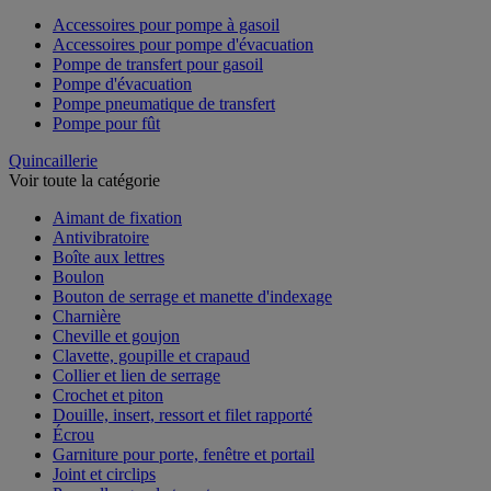
Accessoires pour pompe à gasoil
Accessoires pour pompe d'évacuation
Pompe de transfert pour gasoil
Pompe d'évacuation
Pompe pneumatique de transfert
Pompe pour fût
Quincaillerie
Voir toute la catégorie
Aimant de fixation
Antivibratoire
Boîte aux lettres
Boulon
Bouton de serrage et manette d'indexage
Charnière
Cheville et goujon
Clavette, goupille et crapaud
Collier et lien de serrage
Crochet et piton
Douille, insert, ressort et filet rapporté
Écrou
Garniture pour porte, fenêtre et portail
Joint et circlips