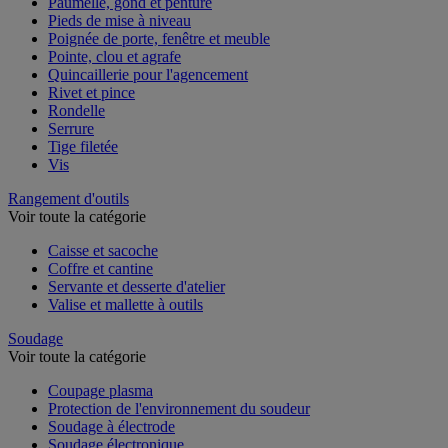
Paumelle, gond et penture
Pieds de mise à niveau
Poignée de porte, fenêtre et meuble
Pointe, clou et agrafe
Quincaillerie pour l'agencement
Rivet et pince
Rondelle
Serrure
Tige filetée
Vis
Rangement d'outils
Voir toute la catégorie
Caisse et sacoche
Coffre et cantine
Servante et desserte d'atelier
Valise et mallette à outils
Soudage
Voir toute la catégorie
Coupage plasma
Protection de l'environnement du soudeur
Soudage à électrode
Soudage électronique