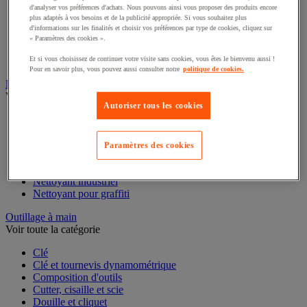
d'analyser vos préférences d'achats. Nous pouvons ainsi vous proposer des produits encore
Ciment, béton et enrobé
plus adaptés à vos besoins et de la publicité appropriée. Si vous souhaitez plus
Colle sols et murs
d'informations sur les finalités et choisir vos préférences par type de cookies, cliquez sur
Enduit et plâtre
« Paramètres des cookies ».
Mortier
Ragréage
Et si vous choisissez de continuer votre visite sans cookies, vous êtes le bienvenu aussi !
Pour en savoir plus, vous pouvez aussi consulter notre
politique de cookies.
Nettoyant et dégraissant
Voir toute la catégorie
Autoriser tous les cookies
Anti-adhérent soudure
Dégraissant alimentaire
Dégraissant industriel
Paramètres des cookies
Détection de fuite
Nettoyant et protection électronique
Nettoyant industriel
Nettoyant pour graffiti
Outillage à main
Voir toute la catégorie
Clé
Clé et tournevis dynamométrique
Composition d'outils
Cutter, cisaille et scie
Douille et cliquet