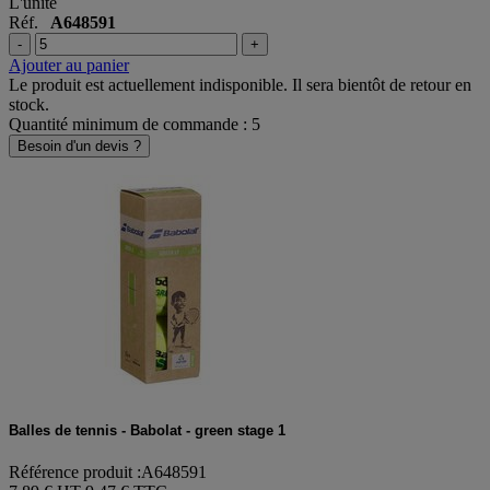
9,47 €
TTC
L'unité
Réf.
A648591
-
+
Ajouter au panier
Le produit est actuellement indisponible. Il sera bientôt de retour en
stock.
Quantité minimum de commande : 5
Besoin d'un devis ?
Balles de tennis - Babolat - green stage 1
Référence produit :A648591