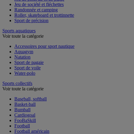
Jeu de plein air et de plage
Jeu de société et fléchettes
Randonnée et camping
Roller, skateboard et trottinnette
Sport de précision
Sports aquatiques
Voir toute la catégorie
Accessoires pour sport nautique
Aquagym
Natation
Sport de pagaie
Sport de voile
Water-polo
Sports collectifs
Voir toute la catégorie
Baseball, softball
Basket-ball
Bumball
Cardiogoal
FooBaSkill
Football