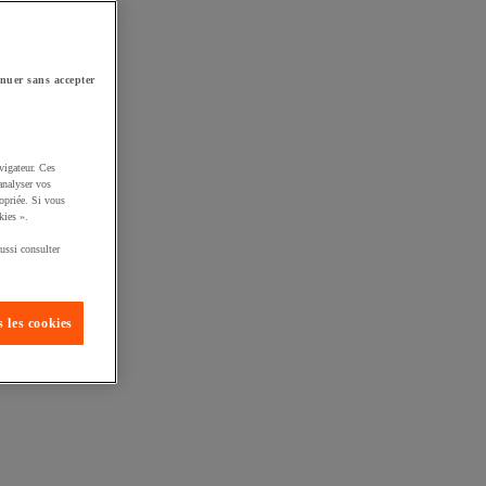
nuer sans accepter
vigateur. Ces
analyser vos
opriée. Si vous
kies ».
ussi consulter
 les cookies