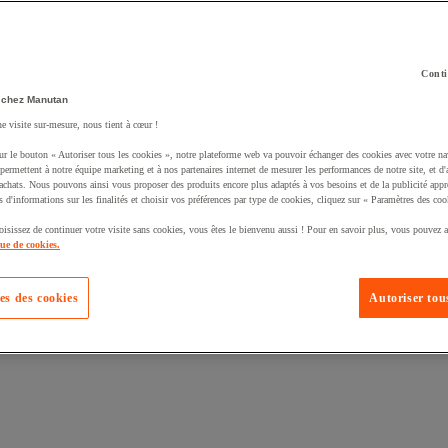
Conti
 chez Manutan
uté un produit à votre panier :
ne visite sur-mesure, nous tient à cœur !
ur le bouton « Autoriser tous les cookies », notre plateforme web va pouvoir échanger des cookies avec votre na
permettent à notre équipe marketing et à nos partenaires internet de mesurer les performances de notre site, et d'
'achats. Nous pouvons ainsi vous proposer des produits encore plus adaptés à vos besoins et de la publicité appr
s d'informations sur les finalités et choisir vos préférences par type de cookies, cliquez sur « Paramètres des coo
oisissez de continuer votre visite sans cookies, vous êtes le bienvenu aussi ! Pour en savoir plus, vous pouvez a
que de cookies.
es des cookies
Autoriser tous