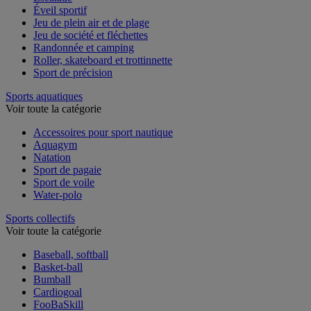
Éveil sportif
Jeu de plein air et de plage
Jeu de société et fléchettes
Randonnée et camping
Roller, skateboard et trottinnette
Sport de précision
Sports aquatiques
Voir toute la catégorie
Accessoires pour sport nautique
Aquagym
Natation
Sport de pagaie
Sport de voile
Water-polo
Sports collectifs
Voir toute la catégorie
Baseball, softball
Basket-ball
Bumball
Cardiogoal
FooBaSkill