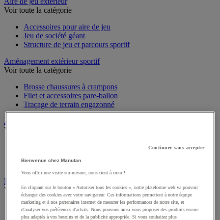
Sports et loisirs
Aire de jeu extérieur
Voir toute la catégorie
Accessoires pour aire de jeu
Jeu de société géant
Structure de jeu et parcours sportif
Aménagement extérieur sportif
Voir toute la catégorie
Brosse chaussures à crampons
Filet et accessoires pare-ballon
Traçage de terrain engazonné
Athlétisme
Voir toute la catégorie
Continuer sans accepter
Matériel de course à pied
Bienvenue chez Manutan
Matériel de lancer athlétique
Matériel de saut athlétique
Vous offrir une visite sur-mesure, nous tient à cœur !
Équipements et accessoires multisport
En cliquant sur le bouton « Autoriser tous les cookies », notre plateforme web va pouvoir
échanger des cookies avec votre navigateur. Ces informations permettent à notre équipe
Voir toute la catégorie
marketing et à nos partenaires internet de mesurer les performances de notre site, et
d'analyser vos préférences d'achats. Nous pouvons ainsi vous proposer des produits encore
Afficheur
plus adaptés à vos besoins et de la publicité appropriée. Si vous souhaitez plus