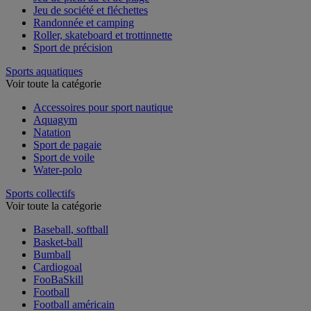
Jeu de plein air et de plage
Jeu de société et fléchettes
Randonnée et camping
Roller, skateboard et trottinnette
Sport de précision
Sports aquatiques
Voir toute la catégorie
Accessoires pour sport nautique
Aquagym
Natation
Sport de pagaie
Sport de voile
Water-polo
Sports collectifs
Voir toute la catégorie
Baseball, softball
Basket-ball
Bumball
Cardiogoal
FooBaSkill
Football