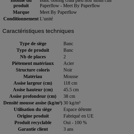
Intitulé du
Banc oblong Gaia pied noir simili cuir
produit
Paperflow - Meet By Paperflow
Marque
Meet By Paperflow
Conditionnement
L'unité
Caractéristiques techniques
Type de siège
Banc
Type de produit
Banc
Nb de places
2
Piétement matériaux
Acier
Structure coloris
Noir
Matériau
Mousse
Assise largeur (cm)
118 cm
Assise hauteur (cm)
45.5 cm
Assise profondeur (cm)
38 cm
Densité mousse assise (kg/m³)
30 kg/m³
Utilisation du siège
Espace détente
Origine produit
Fabriqué en UE
Produit recyclable
Oui - 100 %
Garantie client
3 ans