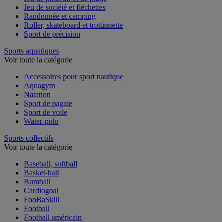
Jeu de plein air et de plage
Jeu de société et fléchettes
Randonnée et camping
Roller, skateboard et trottinnette
Sport de précision
Sports aquatiques
Voir toute la catégorie
Accessoires pour sport nautique
Aquagym
Natation
Sport de pagaie
Sport de voile
Water-polo
Sports collectifs
Voir toute la catégorie
Baseball, softball
Basket-ball
Bumball
Cardiogoal
FooBaSkill
Football