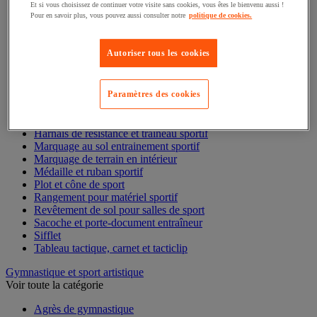
Brassard de sport
Et si vous choisissez de continuer votre visite sans cookies, vous êtes le bienvenu aussi !
Carton, plaquette et accessoires arbitre
Pour en savoir plus, vous pouvez aussi consulter notre
politique de cookies.
Cerceau et jalon de sport
Chasuble de sport
Autoriser tous les cookies
Chronomètre de sport
Corde à grimper et mât
Coupe et trophée sportif
Échelle de rythme
Paramètres des cookies
Gonfleur et compresseur pour ballon de sport
Gourde, bidon et bouteille isotherme de sport
Haie d'entraînement sportif
Harnais de résistance et traineau sportif
Marquage au sol entrainement sportif
Marquage de terrain en intérieur
Médaille et ruban sportif
Plot et cône de sport
Rangement pour matériel sportif
Revêtement de sol pour salles de sport
Sacoche et porte-document entraîneur
Sifflet
Tableau tactique, carnet et tacticlip
Gymnastique et sport artistique
Voir toute la catégorie