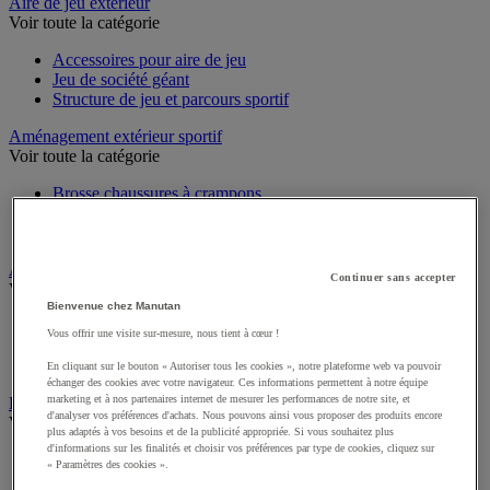
Sports et loisirs
Aire de jeu extérieur
Voir toute la catégorie
Accessoires pour aire de jeu
Jeu de société géant
Structure de jeu et parcours sportif
Aménagement extérieur sportif
Voir toute la catégorie
Brosse chaussures à crampons
Filet et accessoires pare-ballon
Traçage de terrain engazonné
Continuer sans accepter
Athlétisme
Voir toute la catégorie
Bienvenue chez Manutan
Vous offrir une visite sur-mesure, nous tient à cœur !
Matériel de course à pied
Matériel de lancer athlétique
En cliquant sur le bouton « Autoriser tous les cookies », notre plateforme web va pouvoir
Matériel de saut athlétique
échanger des cookies avec votre navigateur. Ces informations permettent à notre équipe
marketing et à nos partenaires internet de mesurer les performances de notre site, et
d'analyser vos préférences d'achats. Nous pouvons ainsi vous proposer des produits encore
Équipements et accessoires multisport
plus adaptés à vos besoins et de la publicité appropriée. Si vous souhaitez plus
Voir toute la catégorie
d'informations sur les finalités et choisir vos préférences par type de cookies, cliquez sur
« Paramètres des cookies ».
Afficheur