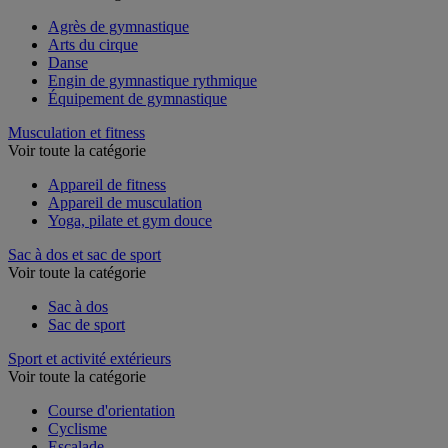
Voir toute la catégorie
Agrès de gymnastique
Arts du cirque
Danse
Engin de gymnastique rythmique
Équipement de gymnastique
Musculation et fitness
Voir toute la catégorie
Appareil de fitness
Appareil de musculation
Yoga, pilate et gym douce
Sac à dos et sac de sport
Voir toute la catégorie
Sac à dos
Sac de sport
Sport et activité extérieurs
Voir toute la catégorie
Course d'orientation
Cyclisme