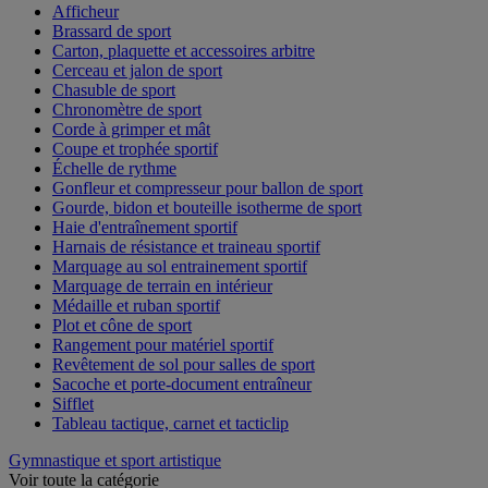
Afficheur
Brassard de sport
Carton, plaquette et accessoires arbitre
Cerceau et jalon de sport
Chasuble de sport
Chronomètre de sport
Corde à grimper et mât
Coupe et trophée sportif
Échelle de rythme
Gonfleur et compresseur pour ballon de sport
Gourde, bidon et bouteille isotherme de sport
Haie d'entraînement sportif
Harnais de résistance et traineau sportif
Marquage au sol entrainement sportif
Marquage de terrain en intérieur
Médaille et ruban sportif
Plot et cône de sport
Rangement pour matériel sportif
Revêtement de sol pour salles de sport
Sacoche et porte-document entraîneur
Sifflet
Tableau tactique, carnet et tacticlip
Gymnastique et sport artistique