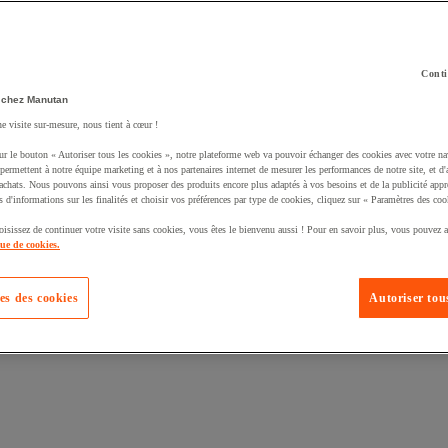
Conti
 chez Manutan
ne visite sur-mesure, nous tient à cœur !
uté un produit à votre panier :
ur le bouton « Autoriser tous les cookies », notre plateforme web va pouvoir échanger des cookies avec votre na
permettent à notre équipe marketing et à nos partenaires internet de mesurer les performances de notre site, et d'
'achats. Nous pouvons ainsi vous proposer des produits encore plus adaptés à vos besoins et de la publicité appr
s d'informations sur les finalités et choisir vos préférences par type de cookies, cliquez sur « Paramètres des coo
oisissez de continuer votre visite sans cookies, vous êtes le bienvenu aussi ! Pour en savoir plus, vous pouvez a
que de cookies.
es des cookies
Autoriser tous