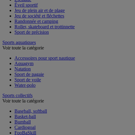
Escalade
Éveil sportif
Jeu de plein air et de plage
Jeu de société et fléchettes
Randonnée et camping
Roller, skateboard et trottinnette
Sport de précision
Sports aquatiques
Voir toute la catégorie
Accessoires pour sport nautique
Aquagym
Natation
Sport de pagaie
Sport de voile
Water-polo
Sports collectifs
Voir toute la catégorie
Baseball, softball
Basket-ball
Bumball
Cardiogoal