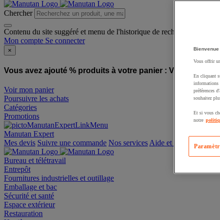
Chercher
Contenu du site suggéré et menu de l'historique de recherche
Mon compte
Se connecter
Bienvenue
×
Vous offrir u
Vous avez ajouté % produits à votre panier :
Vous avez ajo
En cliquant s
informations 
Voir mon panier
préférences d
Poursuivre les achats
souhaitez plu
Catégories
Et si vous ch
Promotions
notre
politi
Manutan Expert
offre reconditionnée
Paramètr
Mes devis
Suivre une commande
Nos services
Aide et contact
Bureau et télétravail
Entrepôt
Fournitures industrielles et outillage
Emballage et bac
Sécurité et santé
Espace extérieur