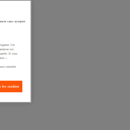
nuer sans accepter
vigateur. Ces
analyser vos
opriée. Si vous
kies ».
ussi consulter
 les cookies