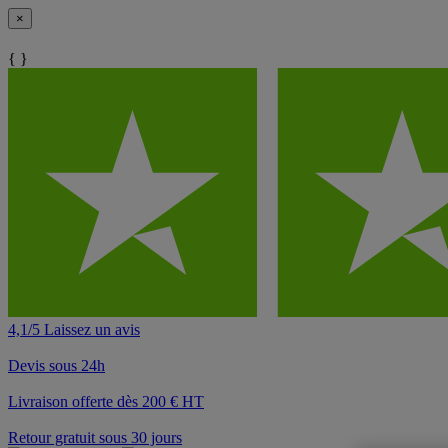
×
{ }
4,1/5 Laissez un avis
Devis sous 24h
Livraison offerte dès 200 € HT
Retour gratuit sous 30 jours