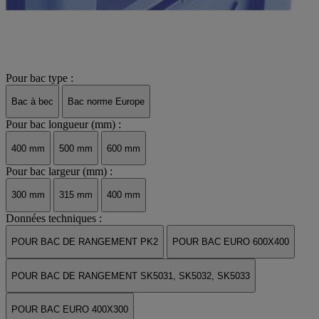
Pour bac type :
Bac à bec
Bac norme Europe
Pour bac longueur (mm) :
400 mm
500 mm
600 mm
Pour bac largeur (mm) :
300 mm
315 mm
400 mm
Données techniques :
POUR BAC DE RANGEMENT PK2
POUR BAC EURO 600X400
POUR BAC DE RANGEMENT SK5031, SK5032, SK5033