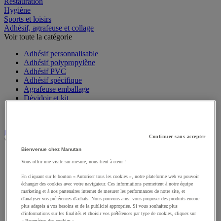
Espace extérieur
Restauration
Hygiène
Sports et loisirs
Adhésif, agrafeuse et collage
Voir toute la catégorie
Adhésif personnalisable
Adhésif polypropylène
Adhésif PVC
Adhésif spécifique
Agrafeuse emballage
Dévidoir et kit
Ficelle
Pistolet à colle
Continuer sans accepter
Bac
Voir toute la catégorie
Bienvenue chez Manutan
Vous offrir une visite sur-mesure, nous tient à cœur !
Accessoires pour bac
Bac à bec
En cliquant sur le bouton « Autoriser tous les cookies », notre plateforme web va pouvoir
Bac de rangement
échanger des cookies avec votre navigateur. Ces informations permettent à notre équipe
Bac de transport
marketing et à nos partenaires internet de mesurer les performances de notre site, et
d'analyser vos préférences d'achats. Nous pouvons ainsi vous proposer des produits encore
Bac gerbable
plus adaptés à vos besoins et de la publicité appropriée. Si vous souhaitez plus
Bac norme Europe
d'informations sur les finalités et choisir vos préférences par type de cookies, cliquez sur
Bac pliant
« Paramètres des cookies ».