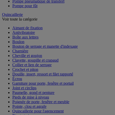
Pompe pneumatique de transfert
Pompe pour fût
Quincaillerie
Voir toute la catégorie
Aimant de fixation
Antivibratoire
Boîte aux lettres
Boulon
Bouton de serrage et manette d'indexage
Charnière
Cheville et goujon
Clavette, goupille et crapaud
Collier et lien de serrage
Crochet et piton
Douille, insert, ressort et filet rapporté
Écrou
Garniture pour porte, fenêtre et portail
Joint et circlips
Paumelle, gond et penture
Pieds de mise à niveau
Poignée de porte, fenêtre et meuble
Pointe, clou et agrafe
Quincaillerie pour l'agencement