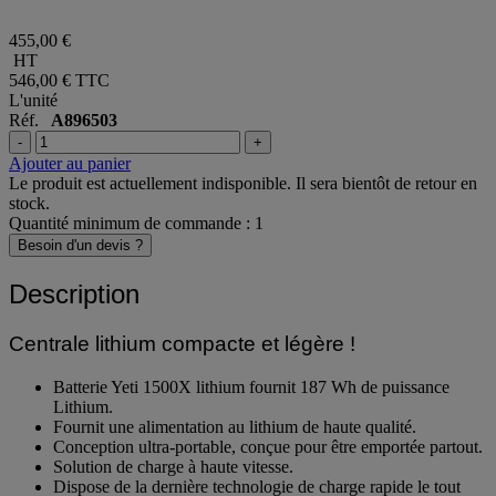
455,00 €
HT
546,00 €
TTC
L'unité
Réf.
A896503
-
+
Ajouter au panier
Le produit est actuellement indisponible. Il sera bientôt de retour en
stock.
Quantité minimum de commande : 1
Besoin d'un devis ?
Description
Centrale lithium compacte et légère !
Batterie Yeti 1500X lithium fournit 187 Wh de puissance
Lithium.
Fournit une alimentation au lithium de haute qualité.
Conception ultra-portable, conçue pour être emportée partout.
Solution de charge à haute vitesse.
Dispose de la dernière technologie de charge rapide le tout