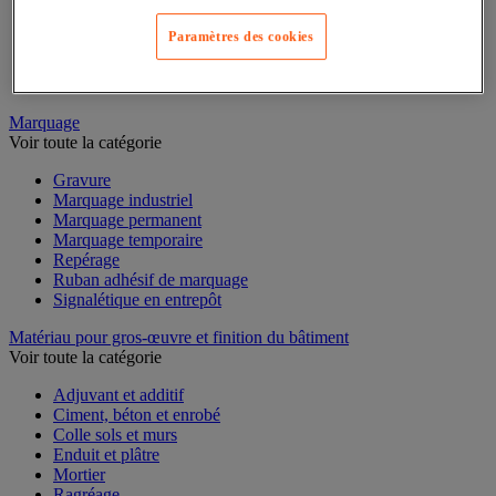
Mesure du temps
Mesure et repère de chantier
Paramètres des cookies
Mesure topographique
Mesureur et détecteur d'épaisseur
Thermomètre et thermohygromètre
Marquage
Voir toute la catégorie
Gravure
Marquage industriel
Marquage permanent
Marquage temporaire
Repérage
Ruban adhésif de marquage
Signalétique en entrepôt
Matériau pour gros-œuvre et finition du bâtiment
Voir toute la catégorie
Adjuvant et additif
Ciment, béton et enrobé
Colle sols et murs
Enduit et plâtre
Mortier
Ragréage