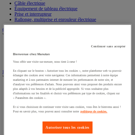
Câble électrique
Équipement de tableau électrique
Prise et interrupteur
Rallonge, multiprise et enrouleur électrique
Graissage et lubrifiant
Voir toute la catégorie
Anti-adhérent
Continuer sans accepter
Graisse et huile
Bienvenue chez Manutan
Lubrifiant et dégrippant
Outils de graissage
Vous offrir une visite sur-mesure, nous tient à cœur !
En cliquant sur le bouton « Autoriser tous les cookies », notre plateforme web va pouvoir
Instrument de mesure
échanger des cookies avec votre navigateur. Ces informations permettent à notre équipe
Voir toute la catégorie
marketing et à nos partenaires internet de mesurer les performances de notre site, et
d'analyser vos préférences d'achats. Nous pouvons ainsi vous proposer des produits encore
Balance industrielle
plus adaptés à vos besoins et de la publicité appropriée. Si vous souhaitez plus
Compteur et compteur-métreur
d'informations sur les finalités et choisir vos préférences par type de cookies, cliquez sur
Dynamomètre
« Paramètres des cookies ».
Équipement optique
Et si vous choisissez de continuer votre visite sans cookies, vous êtes le bienvenu aussi !
Instrument de mesure de laboratoire
Pour en savoir plus, vous pouvez aussi consulter notre
politique de cookies.
Mesure de distance
Mesure de la vitesse
Mesure de l'environnement
Autoriser tous les cookies
Mesure d'électricité