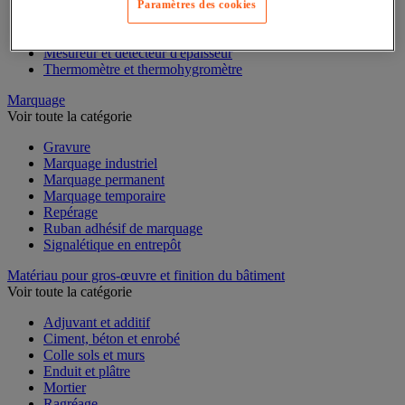
Mesure du temps
Paramètres des cookies
Mesure et repère de chantier
Mesure topographique
Mesureur et détecteur d'épaisseur
Thermomètre et thermohygromètre
Marquage
Voir toute la catégorie
Gravure
Marquage industriel
Marquage permanent
Marquage temporaire
Repérage
Ruban adhésif de marquage
Signalétique en entrepôt
Matériau pour gros-œuvre et finition du bâtiment
Voir toute la catégorie
Adjuvant et additif
Ciment, béton et enrobé
Colle sols et murs
Enduit et plâtre
Mortier
Ragréage