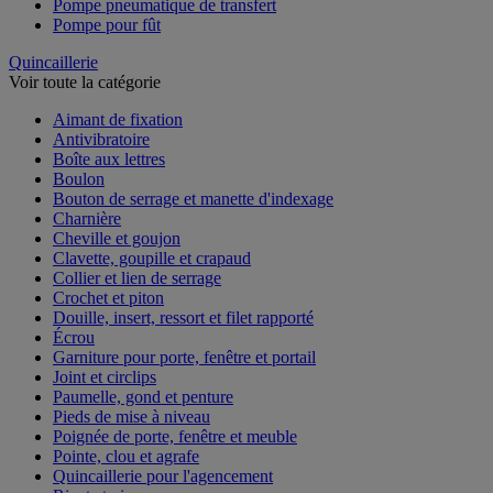
Pompe pneumatique de transfert
Pompe pour fût
Quincaillerie
Voir toute la catégorie
Aimant de fixation
Antivibratoire
Boîte aux lettres
Boulon
Bouton de serrage et manette d'indexage
Charnière
Cheville et goujon
Clavette, goupille et crapaud
Collier et lien de serrage
Crochet et piton
Douille, insert, ressort et filet rapporté
Écrou
Garniture pour porte, fenêtre et portail
Joint et circlips
Paumelle, gond et penture
Pieds de mise à niveau
Poignée de porte, fenêtre et meuble
Pointe, clou et agrafe
Quincaillerie pour l'agencement