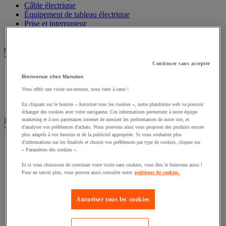
Câble électrique
Équipement de tableau électrique
Prise et interrupteur
Rallonge, multiprise et enrouleur électrique
Graissage et lubrifiant
Voir toute la catégorie
Continuer sans accepter
Anti-adhérent
Bienvenue chez Manutan
Graisse et huile
Vous offrir une visite sur-mesure, nous tient à cœur !
Lubrifiant et dégrippant
Outils de graissage
En cliquant sur le bouton « Autoriser tous les cookies », notre plateforme web va pouvoir
échanger des cookies avec votre navigateur. Ces informations permettent à notre équipe
Instrument de mesure
marketing et à nos partenaires internet de mesurer les performances de notre site, et
d'analyser vos préférences d'achats. Nous pouvons ainsi vous proposer des produits encore
Voir toute la catégorie
plus adaptés à vos besoins et de la publicité appropriée. Si vous souhaitez plus
d'informations sur les finalités et choisir vos préférences par type de cookies, cliquez sur
Balance industrielle
« Paramètres des cookies ».
Compteur et compteur-métreur
Dynamomètre
Et si vous choisissez de continuer votre visite sans cookies, vous êtes le bienvenu aussi !
Équipement optique
Pour en savoir plus, vous pouvez aussi consulter notre
politique de cookies.
Instrument de mesure de laboratoire
Mesure de distance
Autoriser tous les cookies
Mesure de la vitesse
Mesure de l'environnement
Mesure d'électricité