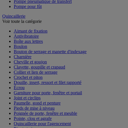
Pompe pneumatique de transfert
Pompe pour fût
Quincaillerie
Voir toute la catégorie
Aimant de fixation
Antivibratoire
Boîte aux lettres
Boulon
Bouton de serrage et manette d'indexage
Charnière
Cheville et goujon
Clavette, goupille et crapaud
Collier et lien de serrage
Crochet et piton
Douille, insert, ressort et filet rapporté
Écrou
Garniture pour porte, fenêtre et portail
Joint et circlips
Paumelle, gond et penture
Pieds de mise à niveau
Poignée de porte, fenêtre et meuble
Pointe, clou et agrafe
Quincaillerie pour l'agencement