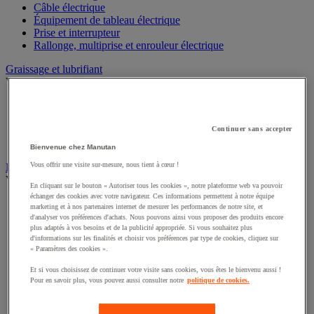
Câble électrique
Équipement de tableau électrique
Prise et interrupteur
Rallonge, multiprise et enrouleur électrique
Graissage et lubrifiant
Voir toute la catégorie
Anti-adhérent
Graisse et huile
Lubrifiant et dégrippant
Continuer sans accepter
Outils de graissage
Bienvenue chez Manutan
Vous offrir une visite sur-mesure, nous tient à cœur !
Instrument de mesure
Voir toute la catégorie
En cliquant sur le bouton « Autoriser tous les cookies », notre plateforme web va pouvoir
échanger des cookies avec votre navigateur. Ces informations permettent à notre équipe
Balance industrielle
marketing et à nos partenaires internet de mesurer les performances de notre site, et
Compteur et compteur-métreur
d'analyser vos préférences d'achats. Nous pouvons ainsi vous proposer des produits encore
Dynamomètre
plus adaptés à vos besoins et de la publicité appropriée. Si vous souhaitez plus
d'informations sur les finalités et choisir vos préférences par type de cookies, cliquez sur
Équipement optique
« Paramètres des cookies ».
Instrument de mesure de laboratoire
Mesure de distance
Et si vous choisissez de continuer votre visite sans cookies, vous êtes le bienvenu aussi !
Mesure de la vitesse
Pour en savoir plus, vous pouvez aussi consulter notre
politique de cookies.
Mesure de l'environnement
Mesure d'électricité