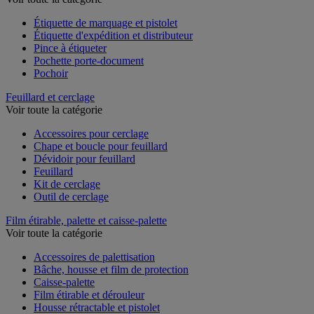
Voir toute la catégorie
Étiquette de marquage et pistolet
Étiquette d'expédition et distributeur
Pince à étiqueter
Pochette porte-document
Pochoir
Feuillard et cerclage
Voir toute la catégorie
Accessoires pour cerclage
Chape et boucle pour feuillard
Dévidoir pour feuillard
Feuillard
Kit de cerclage
Outil de cerclage
Film étirable, palette et caisse-palette
Voir toute la catégorie
Accessoires de palettisation
Bâche, housse et film de protection
Caisse-palette
Film étirable et dérouleur