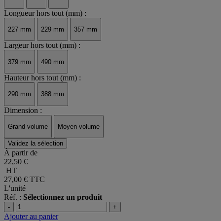
15 L
30 L
45 L
Longueur hors tout (mm) :
227 mm
229 mm
357 mm
Largeur hors tout (mm) :
379 mm
490 mm
Hauteur hors tout (mm) :
290 mm
388 mm
Dimension :
Grand volume
Moyen volume
Validez la sélection
À partir de
22,50 €
HT
27,00 €
TTC
L'unité
Réf. :
Sélectionnez un produit
-
+