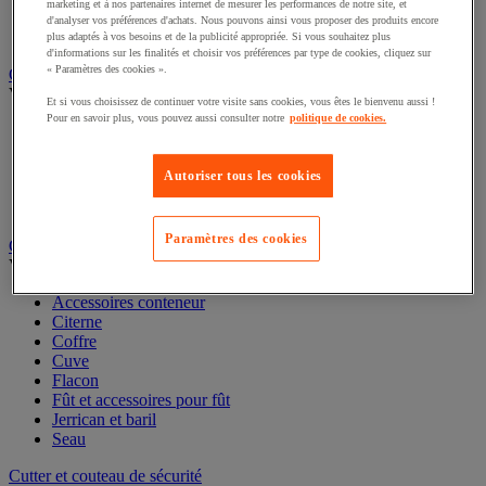
marketing et à nos partenaires internet de mesurer les performances de notre site, et
Bac pliant
d'analyser vos préférences d'achats. Nous pouvons ainsi vous proposer des produits encore
Bac-tiroirs
plus adaptés à vos besoins et de la publicité appropriée. Si vous souhaitez plus
Rangement pour bacs
d'informations sur les finalités et choisir vos préférences par type de cookies, cliquez sur
« Paramètres des cookies ».
Caisse carton, enveloppe et boîte postale
Et si vous choisissez de continuer votre visite sans cookies, vous êtes le bienvenu aussi !
Voir toute la catégorie
Pour en savoir plus, vous pouvez aussi consulter notre
politique de cookies.
Boîte et tube d'expédition
Caisse carton
Autoriser tous les cookies
Caisse en bois
Caisse-palette carton
Enveloppe et pochette d'expédition
Paramètres des cookies
Contenant et fût
Voir toute la catégorie
Accessoires conteneur
Citerne
Coffre
Cuve
Flacon
Fût et accessoires pour fût
Jerrican et baril
Seau