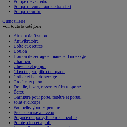
Pompe d'évacuation
Pompe pneumatique de transfert
Pompe pour fût
Quincaillerie
Voir toute la catégorie
Aimant de fixation
Antivibratoire
Boîte aux lettres
Boulon
Bouton de serrage et manette d'indexage
Charnière
Cheville et goujon
Clavette, goupille et crapaud
Collier et lien de serrage
Crochet et piton
Douille, insert, ressort et filet rapporté
Écrou
Garniture pour porte, fenêtre et portail
Joint et circlips
Paumelle, gond et penture
Pieds de mise à niveau
Poignée de porte, fenêtre et meuble
Pointe, clou et agrafe