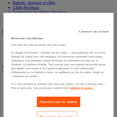
Batterie, chargeur et câble
Câble électrique
Équipement de tableau électrique
Prise et interrupteur
Rallonge, multiprise et enrouleur électrique
Graissage et lubrifiant
Continuer sans accepter
Voir toute la catégorie
Bienvenue chez Manutan
Anti-adhérent
Vous offrir une visite sur-mesure, nous tient à cœur !
Graisse et huile
Lubrifiant et dégrippant
En cliquant sur le bouton « Autoriser tous les cookies », notre plateforme web va pouvoir
échanger des cookies avec votre navigateur. Ces informations permettent à notre équipe
Outils de graissage
marketing et à nos partenaires internet de mesurer les performances de notre site, et
d'analyser vos préférences d'achats. Nous pouvons ainsi vous proposer des produits encore
Instrument de mesure
plus adaptés à vos besoins et de la publicité appropriée. Si vous souhaitez plus
Voir toute la catégorie
d'informations sur les finalités et choisir vos préférences par type de cookies, cliquez sur
« Paramètres des cookies ».
Balance industrielle
Et si vous choisissez de continuer votre visite sans cookies, vous êtes le bienvenu aussi !
Compteur et compteur-métreur
Pour en savoir plus, vous pouvez aussi consulter notre
politique de cookies.
Dynamomètre
Équipement optique
Instrument de mesure de laboratoire
Autoriser tous les cookies
Mesure de distance
Mesure de la vitesse
Mesure de l'environnement