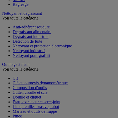
Ragréage
Nettoyant et dégraissant
Voir toute la catégorie
Anti-adhérent soudure
Dégraissant alimentaire
Dégraissant industriel
Détection de fuite
Nettoyant et protection électronique
Nettoyant industriel
Nettoyant pour graffiti
Outillage à main
Voir toute la catégorie
Clé
Clé et tournevis dynamométrique
Composition d'outils
Cutter, cisaille et scie
Douille et cliquet
Étau, extracteur et serre-joint
Lime, feuille abrasive, rabot
Marteau et outils de frappe
Pince