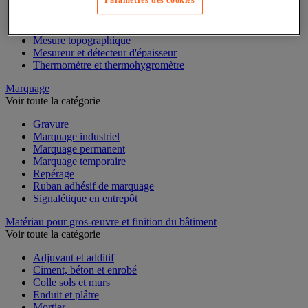
Paramètres des cookies
Mesure d'électricité
Mesure du temps
Mesure et repère de chantier
Mesure topographique
Mesureur et détecteur d'épaisseur
Thermomètre et thermohygromètre
Marquage
Voir toute la catégorie
Gravure
Marquage industriel
Marquage permanent
Marquage temporaire
Repérage
Ruban adhésif de marquage
Signalétique en entrepôt
Matériau pour gros-œuvre et finition du bâtiment
Voir toute la catégorie
Adjuvant et additif
Ciment, béton et enrobé
Colle sols et murs
Enduit et plâtre
Mortier