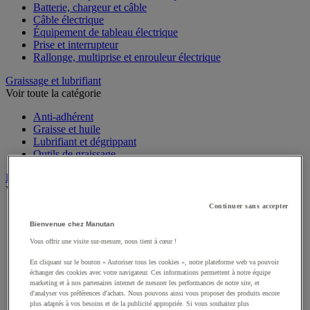
Batterie, chargeur et câble
Câble électrique
Équipement de tableau électrique
Prise et interrupteur
Rallonge, multiprise et enrouleur électrique
Graissage et lubrifiant
Voir toute la catégorie
Anti-adhérent
Graisse et huile
Lubrifiant et dégrippant
Outils de graissage
Instrument de mesure
Voir toute la catégorie
Continuer sans accepter
Balance industrielle
Compteur et compteur-métreur
Bienvenue chez Manutan
Dynamomètre
Vous offrir une visite sur-mesure, nous tient à cœur !
Équipement optique
Instrument de mesure de laboratoire
En cliquant sur le bouton « Autoriser tous les cookies », notre plateforme web va pouvoir
échanger des cookies avec votre navigateur. Ces informations permettent à notre équipe
Mesure de distance
marketing et à nos partenaires internet de mesurer les performances de notre site, et
Mesure de la vitesse
d'analyser vos préférences d'achats. Nous pouvons ainsi vous proposer des produits encore
Mesure de l'environnement
plus adaptés à vos besoins et de la publicité appropriée. Si vous souhaitez plus