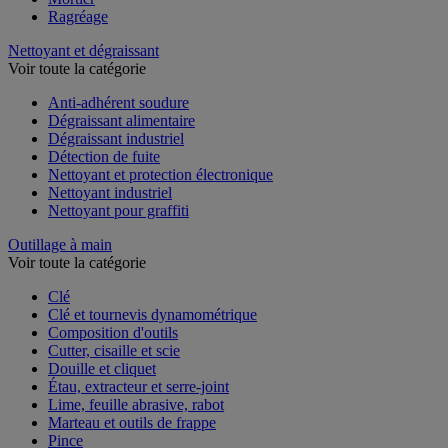
Ragréage
Nettoyant et dégraissant
Voir toute la catégorie
Anti-adhérent soudure
Dégraissant alimentaire
Dégraissant industriel
Détection de fuite
Nettoyant et protection électronique
Nettoyant industriel
Nettoyant pour graffiti
Outillage à main
Voir toute la catégorie
Clé
Clé et tournevis dynamométrique
Composition d'outils
Cutter, cisaille et scie
Douille et cliquet
Étau, extracteur et serre-joint
Lime, feuille abrasive, rabot
Marteau et outils de frappe
Pince