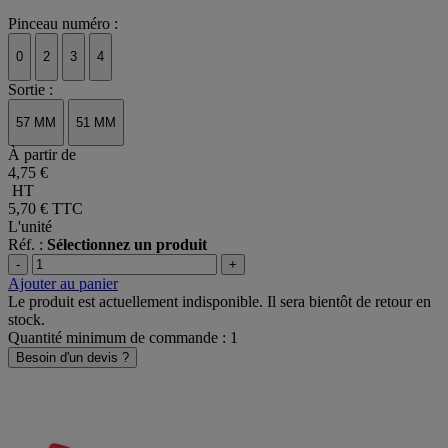
Pinceau numéro :
0
2
3
4
Sortie :
57 MM
51 MM
À partir de
4,75 €
HT
5,70 €
TTC
L'unité
Réf. :
Sélectionnez un produit
-
+
Ajouter au panier
Le produit est actuellement indisponible. Il sera bientôt de retour en
stock.
Quantité minimum de commande : 1
Besoin d'un devis ?