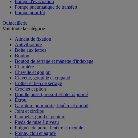
Pompe d'évacuation
Pompe pneumatique de transfert
Pompe pour fût
Quincaillerie
Voir toute la catégorie
Aimant de fixation
Antivibratoire
Boîte aux lettres
Boulon
Bouton de serrage et manette d'indexage
Charnière
Cheville et goujon
Clavette, goupille et crapaud
Collier et lien de serrage
Crochet et piton
Douille, insert, ressort et filet rapporté
Écrou
Garniture pour porte, fenêtre et portail
Joint et circlips
Paumelle, gond et penture
Pieds de mise à niveau
Poignée de porte, fenêtre et meuble
Pointe, clou et agrafe