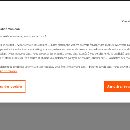
Conti
 chez Manutan
ne visite sur-mesure, nous tient à cœur !
uté un produit à votre panier :
ur le bouton « Autoriser tous les cookies », notre plateforme web va pouvoir échanger des cookies avec votre na
permettent à notre équipe marketing et à nos partenaires internet de mesurer les performances de notre site, et d'
'achats. Nous pouvons ainsi vous proposer des produits encore plus adaptés à vos besoins et de la publicité appr
s d'informations sur les finalités et choisir vos préférences par type de cookies, cliquez sur « Paramètres des coo
oisissez de continuer votre visite sans cookies, vous êtes le bienvenu aussi ! Pour en savoir plus, vous pouvez a
que de cookies.
es des cookies
Autoriser tous