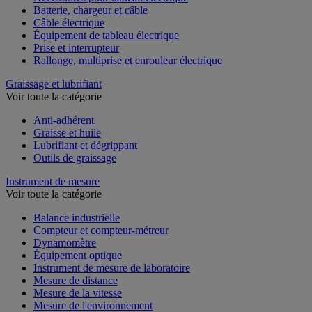
Accessoires pour tableau électrique
Batterie, chargeur et câble
Câble électrique
Équipement de tableau électrique
Prise et interrupteur
Rallonge, multiprise et enrouleur électrique
Graissage et lubrifiant
Voir toute la catégorie
Anti-adhérent
Graisse et huile
Lubrifiant et dégrippant
Outils de graissage
Instrument de mesure
Voir toute la catégorie
Balance industrielle
Compteur et compteur-métreur
Dynamomètre
Équipement optique
Instrument de mesure de laboratoire
Mesure de distance
Mesure de la vitesse