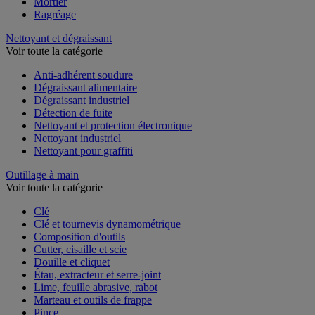
Enduit et plâtre
Mortier
Ragréage
Nettoyant et dégraissant
Voir toute la catégorie
Anti-adhérent soudure
Dégraissant alimentaire
Dégraissant industriel
Détection de fuite
Nettoyant et protection électronique
Nettoyant industriel
Nettoyant pour graffiti
Outillage à main
Voir toute la catégorie
Clé
Clé et tournevis dynamométrique
Composition d'outils
Cutter, cisaille et scie
Douille et cliquet
Étau, extracteur et serre-joint
Lime, feuille abrasive, rabot
Marteau et outils de frappe