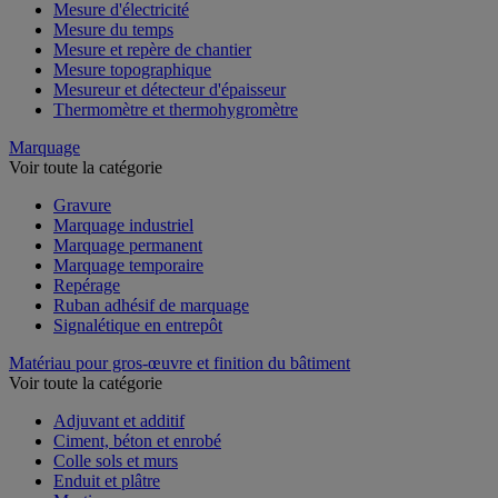
Mesure de l'environnement
Mesure d'électricité
Mesure du temps
Mesure et repère de chantier
Mesure topographique
Mesureur et détecteur d'épaisseur
Thermomètre et thermohygromètre
Marquage
Voir toute la catégorie
Gravure
Marquage industriel
Marquage permanent
Marquage temporaire
Repérage
Ruban adhésif de marquage
Signalétique en entrepôt
Matériau pour gros-œuvre et finition du bâtiment
Voir toute la catégorie
Adjuvant et additif
Ciment, béton et enrobé
Colle sols et murs