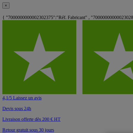
×
{ "7000000000002302375":"Réf. Fabricant" , "7000000000002302
4,1/5 Laissez un avis
Devis sous 24h
Livraison offerte dès 200 € HT
Retour gratuit sous 30 jours