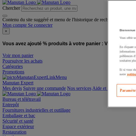
Chercher
Contenu du site suggéré et menu de l'historique de recherche
Mon compte
Se connecter
Bienvenue
×
Vous offrir u
Vous avez ajouté % produits à votre panier :
Vous avez ajo
En cliquant s
informations 
Voir mon panier
préférences d
Poursuivre les achats
souhaitez plu
Catégories
Et si vous ch
Promotions
notre
politi
Manutan Expert
offre reconditionnée
Paramètr
Mes devis
Suivre une commande
Nos services
Aide et contact
Bureau et télétravail
Entrepôt
Fournitures industrielles et outillage
Emballage et bac
Sécurité et santé
Espace extérieur