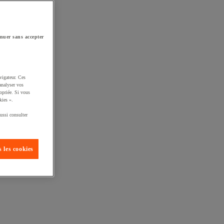
nuer sans accepter
vigateur. Ces
analyser vos
opriée. Si vous
kies ».
ussi consulter
 les cookies