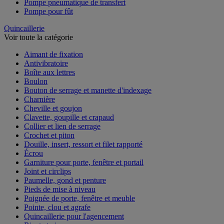
Pompe pneumatique de transfert
Pompe pour fût
Quincaillerie
Voir toute la catégorie
Aimant de fixation
Antivibratoire
Boîte aux lettres
Boulon
Bouton de serrage et manette d'indexage
Charnière
Cheville et goujon
Clavette, goupille et crapaud
Collier et lien de serrage
Crochet et piton
Douille, insert, ressort et filet rapporté
Écrou
Garniture pour porte, fenêtre et portail
Joint et circlips
Paumelle, gond et penture
Pieds de mise à niveau
Poignée de porte, fenêtre et meuble
Pointe, clou et agrafe
Quincaillerie pour l'agencement