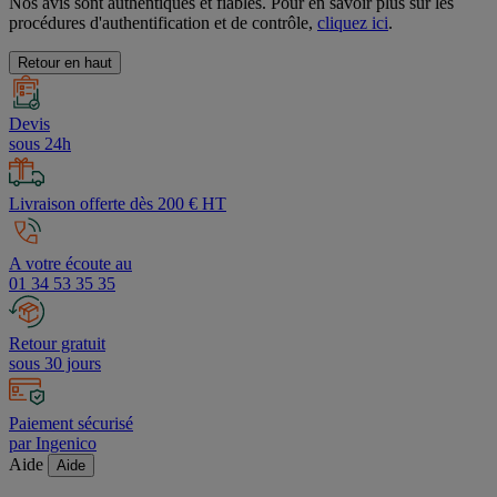
Nos avis sont authentiques et fiables. Pour en savoir plus sur les
procédures d'authentification et de contrôle,
cliquez ici
.
Retour en haut
Devis
sous 24h
Livraison offerte dès 200 € HT
A votre écoute au
01 34 53 35 35
Retour gratuit
sous 30 jours
Paiement sécurisé
par Ingenico
Aide
Aide