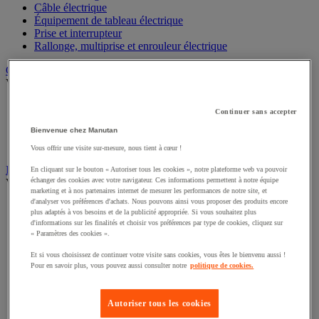
Câble électrique
Équipement de tableau électrique
Prise et interrupteur
Rallonge, multiprise et enrouleur électrique
Graissage et lubrifiant
Voir toute la catégorie
Anti-adhérent
Continuer sans accepter
Graisse et huile
Bienvenue chez Manutan
Lubrifiant et dégrippant
Outils de graissage
Vous offrir une visite sur-mesure, nous tient à cœur !
Instrument de mesure
En cliquant sur le bouton « Autoriser tous les cookies », notre plateforme web va pouvoir
échanger des cookies avec votre navigateur. Ces informations permettent à notre équipe
Voir toute la catégorie
marketing et à nos partenaires internet de mesurer les performances de notre site, et
d'analyser vos préférences d'achats. Nous pouvons ainsi vous proposer des produits encore
Balance industrielle
plus adaptés à vos besoins et de la publicité appropriée. Si vous souhaitez plus
Compteur et compteur-métreur
d'informations sur les finalités et choisir vos préférences par type de cookies, cliquez sur
Dynamomètre
« Paramètres des cookies ».
Équipement optique
Et si vous choisissez de continuer votre visite sans cookies, vous êtes le bienvenu aussi !
Instrument de mesure de laboratoire
Pour en savoir plus, vous pouvez aussi consulter notre
politique de cookies.
Mesure de distance
Mesure de la vitesse
Mesure de l'environnement
Autoriser tous les cookies
Mesure d'électricité