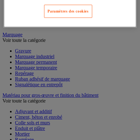
Mesure du temps
Mesure et repère de chantier
Paramètres des cookies
Mesure topographique
Mesureur et détecteur d'épaisseur
Thermomètre et thermohygromètre
Marquage
Voir toute la catégorie
Gravure
Marquage industriel
Marquage permanent
Marquage temporaire
Repérage
Ruban adhésif de marquage
Signalétique en entrepôt
Matériau pour gros-œuvre et finition du bâtiment
Voir toute la catégorie
Adjuvant et additif
Ciment, béton et enrobé
Colle sols et murs
Enduit et plâtre
Mortier
Ragréage