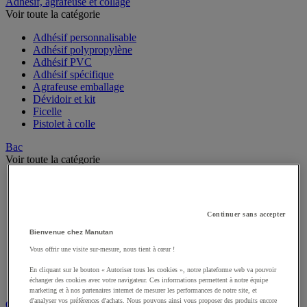
Sports et loisirs
Adhésif, agrafeuse et collage
Voir toute la catégorie
Adhésif personnalisable
Adhésif polypropylène
Adhésif PVC
Adhésif spécifique
Agrafeuse emballage
Dévidoir et kit
Ficelle
Pistolet à colle
Bac
Voir toute la catégorie
Accessoires pour bac
Bac à bec
Continuer sans accepter
Bac de rangement
Bac de transport
Bienvenue chez Manutan
Bac gerbable
Vous offrir une visite sur-mesure, nous tient à cœur !
Bac norme Europe
Bac pliant
En cliquant sur le bouton « Autoriser tous les cookies », notre plateforme web va pouvoir
Bac-tiroirs
échanger des cookies avec votre navigateur. Ces informations permettent à notre équipe
Rangement pour bacs
marketing et à nos partenaires internet de mesurer les performances de notre site, et
d'analyser vos préférences d'achats. Nous pouvons ainsi vous proposer des produits encore