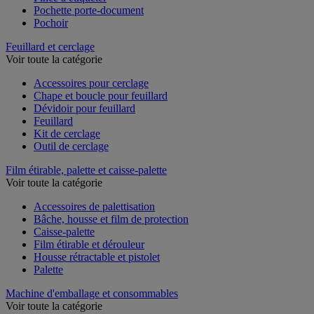
Pince à étiqueter
Pochette porte-document
Pochoir
Feuillard et cerclage
Voir toute la catégorie
Accessoires pour cerclage
Chape et boucle pour feuillard
Dévidoir pour feuillard
Feuillard
Kit de cerclage
Outil de cerclage
Film étirable, palette et caisse-palette
Voir toute la catégorie
Accessoires de palettisation
Bâche, housse et film de protection
Caisse-palette
Film étirable et dérouleur
Housse rétractable et pistolet
Palette
Machine d'emballage et consommables