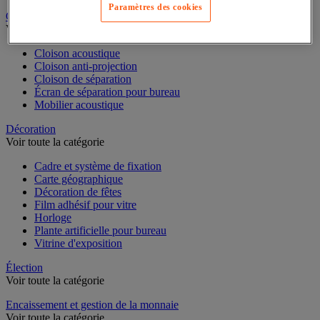
Dossier suspendu
Paramètres des cookies
Cloison et mobilier acoustique
Voir toute la catégorie
Cloison acoustique
Cloison anti-projection
Cloison de séparation
Écran de séparation pour bureau
Mobilier acoustique
Décoration
Voir toute la catégorie
Cadre et système de fixation
Carte géographique
Décoration de fêtes
Film adhésif pour vitre
Horloge
Plante artificielle pour bureau
Vitrine d'exposition
Élection
Voir toute la catégorie
Encaissement et gestion de la monnaie