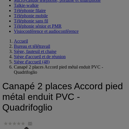
Micro-casque téléphone, portable et smartphone
Talkie-walkie
Téléphonie filaire
Téléphonie mobile
Téléphonie sans fil
Téléphonie sénior et PMR
Visioconférence et audioconférence
Accueil
Bureau et télétravail
Siège, fauteuil et chaise
Siège d'accueil et de réunion
Siège d'accueil
(48)
Canapé 2 places Accord pied métal enduit PVC -
Quadrifoglio
Canapé 2 places Accord pied
métal enduit PVC -
Quadrifoglio
(0)