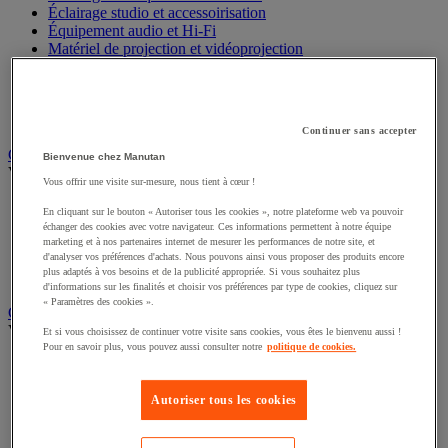
Éclairage scénique et architectural
Éclairage studio et accessoirisation
Équipement audio et Hi-Fi
Matériel de projection et vidéoprojection
Sonorisation et enregistrement professionnels
Studio Web radio et vidéo
Système d'affichage dynamique et interactif
Continuer sans accepter
Télévision, lecteur DVD et Blu-ray
Bienvenue chez Manutan
Chauffage, climatisation et traitement de l'air
Vous offrir une visite sur-mesure, nous tient à cœur !
Voir toute la catégorie
En cliquant sur le bouton « Autoriser tous les cookies », notre plateforme web va pouvoir
Chauffage
échanger des cookies avec votre navigateur. Ces informations permettent à notre équipe
Climatiseur
marketing et à nos partenaires internet de mesurer les performances de notre site, et
Rafraîchisseur d'air
d'analyser vos préférences d'achats. Nous pouvons ainsi vous proposer des produits encore
plus adaptés à vos besoins et de la publicité appropriée. Si vous souhaitez plus
Traitement de l'air
d'informations sur les finalités et choisir vos préférences par type de cookies, cliquez sur
Ventilateur
« Paramètres des cookies ».
Classement et archivage
Et si vous choisissez de continuer votre visite sans cookies, vous êtes le bienvenu aussi !
Voir toute la catégorie
Pour en savoir plus, vous pouvez aussi consulter notre
politique de cookies.
Accessoires de classement pour le bureau
Boîte et caisse d'archives
Autoriser tous les cookies
Chemise et trieur
Classeur, intercalaire et pochette