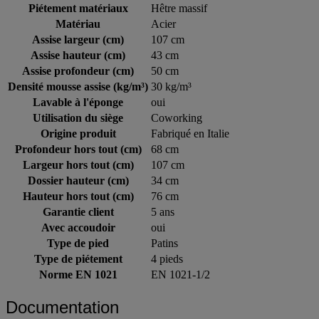
Nb de places
2
Piétement matériaux
Hêtre massif
Matériau
Acier
Assise largeur (cm)
107 cm
Assise hauteur (cm)
43 cm
Assise profondeur (cm)
50 cm
Densité mousse assise (kg/m³)
30 kg/m³
Lavable à l'éponge
oui
Utilisation du siège
Coworking
Origine produit
Fabriqué en Italie
Profondeur hors tout (cm)
68 cm
Largeur hors tout (cm)
107 cm
Dossier hauteur (cm)
34 cm
Hauteur hors tout (cm)
76 cm
Garantie client
5 ans
Avec accoudoir
oui
Type de pied
Patins
Type de piétement
4 pieds
Norme EN 1021
EN 1021-1/2
Documentation