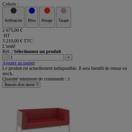
Coloris :
Anthracite
Bleu
Rouge
Taupe
2 675,00 €
HT
3 210,00 €
TTC
L'unité
Réf. :
Sélectionnez un produit
-
+
Ajouter au panier
Le produit est actuellement indisponible. Il sera bientôt de retour en
stock.
Quantité minimum de commande : 1
Besoin d'un devis ?