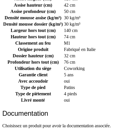
Assise hauteur (cm)
42 cm
Assise profondeur (cm)
50 cm
Densité mousse assise (kg/m³)
30 kg/m³
Densité mousse dossier (kg/m³)
30 kg/m³
Largeur hors tout (cm)
140 cm
Hauteur hors tout (cm)
74 cm
Classement au feu
M1
Origine produit
Fabriqué en Italie
Dossier hauteur (cm)
32 cm
Profondeur hors tout (cm)
76 cm
Utilisation du siège
Coworking
Garantie client
5 ans
Avec accoudoir
oui
Type de pied
Patins
Type de piétement
4 pieds
Livré monté
oui
Documentation
Choisissez un produit pour avoir la documentation associée.