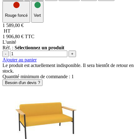
Rouge foncé
Vert
1 589,00 €
HT
1 906,80 €
TTC
L'unité
Réf. :
Sélectionnez un produit
-
+
Ajouter au panier
Le produit est actuellement indisponible. Il sera bientôt de retour en
stock.
Quantité minimum de commande : 1
Besoin d'un devis ?