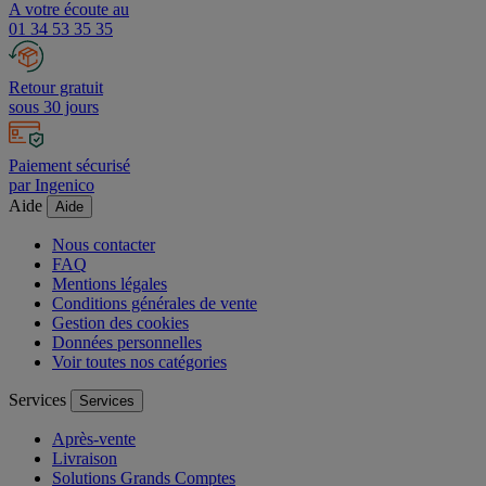
A votre écoute au
01 34 53 35 35
Retour gratuit
sous 30 jours
Paiement sécurisé
par Ingenico
Aide
Aide
Nous contacter
FAQ
Mentions légales
Conditions générales de vente
Gestion des cookies
Données personnelles
Voir toutes nos catégories
Services
Services
Après-vente
Livraison
Solutions Grands Comptes