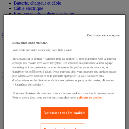
Batterie, chargeur et câble
Câble électrique
Équipement de tableau électrique
Prise et interrupteur
Rallonge, multiprise et enrouleur électrique
Graissage et lubrifiant
Continuer sans accepter
Voir toute la catégorie
Bienvenue chez Manutan
Anti-adhérent
Vous offrir une visite sur-mesure, nous tient à cœur !
Graisse et huile
Lubrifiant et dégrippant
En cliquant sur le bouton « Autoriser tous les cookies », notre plateforme web va pouvoir
échanger des cookies avec votre navigateur. Ces informations permettent à notre équipe
Outils de graissage
marketing et à nos partenaires internet de mesurer les performances de notre site, et
d'analyser vos préférences d'achats. Nous pouvons ainsi vous proposer des produits encore
Instrument de mesure
plus adaptés à vos besoins et de la publicité appropriée. Si vous souhaitez plus
Voir toute la catégorie
d'informations sur les finalités et choisir vos préférences par type de cookies, cliquez sur
« Paramètres des cookies ».
Balance industrielle
Compteur et compteur-métreur
Et si vous choisissez de continuer votre visite sans cookies, vous êtes le bienvenu aussi !
Pour en savoir plus, vous pouvez aussi consulter notre
politique de cookies.
Dynamomètre
Équipement optique
Instrument de mesure de laboratoire
Autoriser tous les cookies
Mesure de distance
Mesure de la vitesse
Mesure de l'environnement