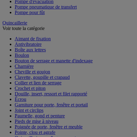
Pompe d'évacuation
Pompe pneumatique de transfert
Pompe pour fût
Quincaillerie
Voir toute la catégorie
Aimant de fixation
Antivibratoire
Boîte aux lettres
Boulon
Bouton de serrage et manette d'indexage
Charnière
Cheville et goujon
Clavette, goupille et crapaud
Collier et lien de serrage
Crochet et piton
Douille, insert, ressort et filet rapporté
Écrou
Garniture pour porte, fenêtre et portail
Joint et circlips
Paumelle, gond et penture
Pieds de mise à niveau
Poignée de porte, fenêtre et meuble
Pointe, clou et agrafe