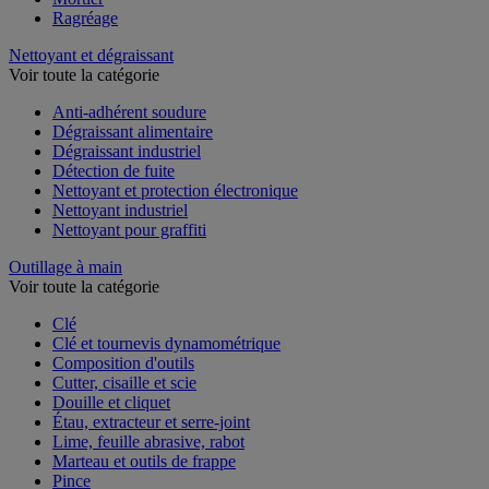
Ragréage
Nettoyant et dégraissant
Voir toute la catégorie
Anti-adhérent soudure
Dégraissant alimentaire
Dégraissant industriel
Détection de fuite
Nettoyant et protection électronique
Nettoyant industriel
Nettoyant pour graffiti
Outillage à main
Voir toute la catégorie
Clé
Clé et tournevis dynamométrique
Composition d'outils
Cutter, cisaille et scie
Douille et cliquet
Étau, extracteur et serre-joint
Lime, feuille abrasive, rabot
Marteau et outils de frappe
Pince