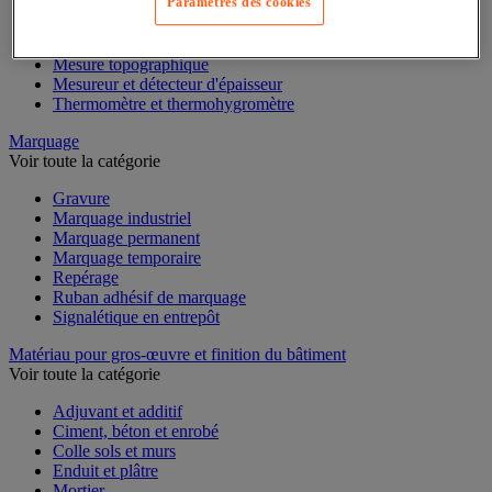
Paramètres des cookies
Mesure d'électricité
Mesure du temps
Mesure et repère de chantier
Mesure topographique
Mesureur et détecteur d'épaisseur
Thermomètre et thermohygromètre
Marquage
Voir toute la catégorie
Gravure
Marquage industriel
Marquage permanent
Marquage temporaire
Repérage
Ruban adhésif de marquage
Signalétique en entrepôt
Matériau pour gros-œuvre et finition du bâtiment
Voir toute la catégorie
Adjuvant et additif
Ciment, béton et enrobé
Colle sols et murs
Enduit et plâtre
Mortier