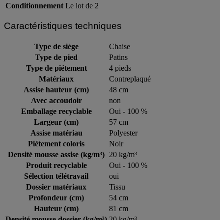
Conditionnement
Le lot de 2
Caractéristiques techniques
Type de siège
Chaise
Type de pied
Patins
Type de piétement
4 pieds
Matériaux
Contreplaqué
Assise hauteur (cm)
48 cm
Avec accoudoir
non
Emballage recyclable
Oui - 100 %
Largeur (cm)
57 cm
Assise matériau
Polyester
Piétement coloris
Noir
Densité mousse assise (kg/m³)
20 kg/m³
Produit recyclable
Oui - 100 %
Sélection télétravail
oui
Dossier matériaux
Tissu
Profondeur (cm)
54 cm
Hauteur (cm)
81 cm
Densité mousse dossier (kg/m³)
20 kg/m³