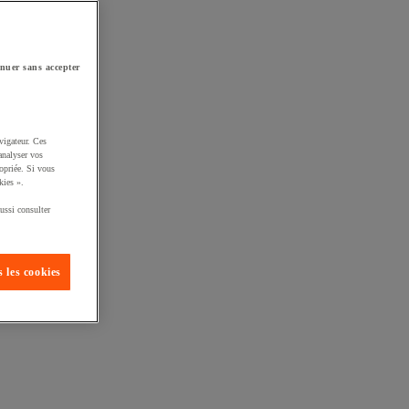
nuer sans accepter
vigateur. Ces
analyser vos
opriée. Si vous
kies ».
ussi consulter
 les cookies