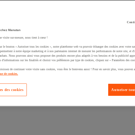
Conti
 chez Manutan
ne visite sur-mesure, nous tient à cœur !
uté un produit à votre panier :
ur le bouton « Autoriser tous les cookies », notre plateforme web va pouvoir échanger des cookies avec votre na
permettent à notre équipe marketing et à nos partenaires internet de mesurer les performances de notre site, et d'
'achats. Nous pouvons ainsi vous proposer des produits encore plus adaptés à vos besoins et de la publicité appr
s d'informations sur les finalités et choisir vos préférences par type de cookies, cliquez sur « Paramètres des coo
oisissez de continuer votre visite sans cookies, vous êtes le bienvenu aussi ! Pour en savoir plus, vous pouvez a
que de cookies.
es des cookies
Autoriser tous