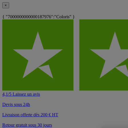
×
{ "7000000000000187976":"Coloris" }
4,1/5 Laissez un avis
Devis sous 24h
Livraison offerte dès 200 € HT
Retour gratuit sous 30 jours