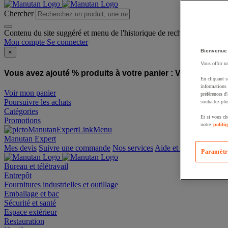
Chercher
Contenu du site suggéré et menu de l'historique de recherche
Mon compte
Se connecter
Bienvenue
×
Vous offrir u
Vous avez ajouté % produits à votre panier :
Vous avez ajo
En cliquant s
informations 
Voir mon panier
préférences d
Poursuivre les achats
souhaitez plu
Catégories
Et si vous ch
Promotions
notre
politi
Manutan Expert
offre reconditionnée
Paramètr
Mes devis
Suivre une commande
Nos services
Aide et contact
Bureau et télétravail
Entrepôt
Fournitures industrielles et outillage
Emballage et bac
Sécurité et santé
Espace extérieur