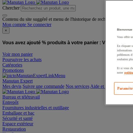
Chercher
Contenu du site suggéré et menu de l'historique de recherche
Mon compte
Se connecter
Bienvenue
×
Vous offrir u
Vous avez ajouté % produits à votre panier :
Vous avez ajo
En cliquant s
informations 
Voir mon panier
préférences d
Poursuivre les achats
souhaitez plu
Catégories
Et si vous ch
Promotions
notre
politi
Manutan Expert
offre reconditionnée
Paramètr
Mes devis
Suivre une commande
Nos services
Aide et contact
Bureau et télétravail
Entrepôt
Fournitures industrielles et outillage
Emballage et bac
Sécurité et santé
Espace extérieur