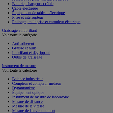
Accessoires pour tableau électrique
Batterie, chargeur et câble
Câble électrique
Équipement de tableau électrique
Prise et interrupteur
Rallonge, multiprise et enrouleur électrique
Graissage et lubrifiant
Voir toute la catégorie
Anti-adhérent
Graisse et huile
Lubrifiant et dégrippant
Outils de graissage
Instrument de mesure
Voir toute la catégorie
Balance industrielle
Compteur et compteur-métreur
Dynamomètre
Équipement optique
Instrument de mesure de laboratoire
Mesure de distance
Mesure de la vitesse