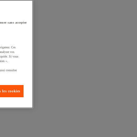
nuer sans accepter
vigateur. Ces
analyser vos
opriée. Si vous
kies ».
ussi consulter
 les cookies