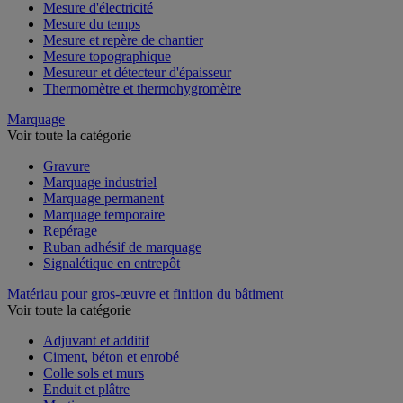
Mesure de l'environnement
Mesure d'électricité
Mesure du temps
Mesure et repère de chantier
Mesure topographique
Mesureur et détecteur d'épaisseur
Thermomètre et thermohygromètre
Marquage
Voir toute la catégorie
Gravure
Marquage industriel
Marquage permanent
Marquage temporaire
Repérage
Ruban adhésif de marquage
Signalétique en entrepôt
Matériau pour gros-œuvre et finition du bâtiment
Voir toute la catégorie
Adjuvant et additif
Ciment, béton et enrobé
Colle sols et murs