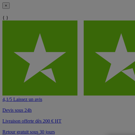
×
{ }
4,1/5 Laissez un avis
Devis sous 24h
Livraison offerte dès 200 € HT
Retour gratuit sous 30 jours