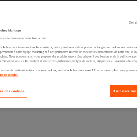
Conti
 chez Manutan
ne visite sur-mesure, nous tient à cœur !
uté un produit à votre panier :
ur le bouton « Autoriser tous les cookies », notre plateforme web va pouvoir échanger des cookies avec votre na
permettent à notre équipe marketing et à nos partenaires internet de mesurer les performances de notre site, et d'
'achats. Nous pouvons ainsi vous proposer des produits encore plus adaptés à vos besoins et de la publicité appr
s d'informations sur les finalités et choisir vos préférences par type de cookies, cliquez sur « Paramètres des coo
oisissez de continuer votre visite sans cookies, vous êtes le bienvenu aussi ! Pour en savoir plus, vous pouvez a
que de cookies.
es des cookies
Autoriser tous