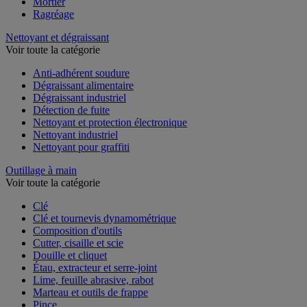
Enduit et plâtre
Mortier
Ragréage
Nettoyant et dégraissant
Voir toute la catégorie
Anti-adhérent soudure
Dégraissant alimentaire
Dégraissant industriel
Détection de fuite
Nettoyant et protection électronique
Nettoyant industriel
Nettoyant pour graffiti
Outillage à main
Voir toute la catégorie
Clé
Clé et tournevis dynamométrique
Composition d'outils
Cutter, cisaille et scie
Douille et cliquet
Étau, extracteur et serre-joint
Lime, feuille abrasive, rabot
Marteau et outils de frappe