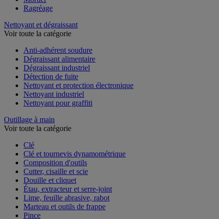
Ragréage
Nettoyant et dégraissant
Voir toute la catégorie
Anti-adhérent soudure
Dégraissant alimentaire
Dégraissant industriel
Détection de fuite
Nettoyant et protection électronique
Nettoyant industriel
Nettoyant pour graffiti
Outillage à main
Voir toute la catégorie
Clé
Clé et tournevis dynamométrique
Composition d'outils
Cutter, cisaille et scie
Douille et cliquet
Étau, extracteur et serre-joint
Lime, feuille abrasive, rabot
Marteau et outils de frappe
Pince