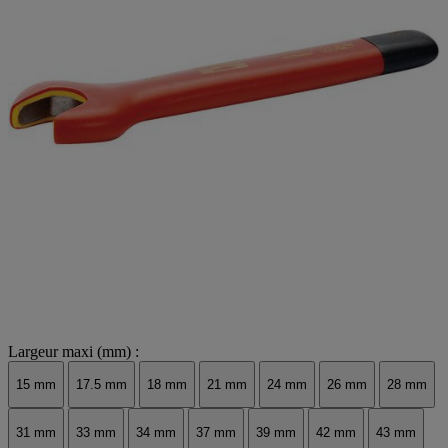
Largeur maxi (mm) :
15 mm
17.5 mm
18 mm
21 mm
24 mm
26 mm
28 mm
31 mm
33 mm
34 mm
37 mm
39 mm
42 mm
43 mm