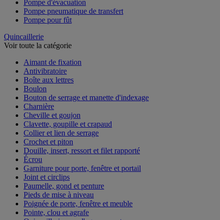
Pompe d'évacuation
Pompe pneumatique de transfert
Pompe pour fût
Quincaillerie
Voir toute la catégorie
Aimant de fixation
Antivibratoire
Boîte aux lettres
Boulon
Bouton de serrage et manette d'indexage
Charnière
Cheville et goujon
Clavette, goupille et crapaud
Collier et lien de serrage
Crochet et piton
Douille, insert, ressort et filet rapporté
Écrou
Garniture pour porte, fenêtre et portail
Joint et circlips
Paumelle, gond et penture
Pieds de mise à niveau
Poignée de porte, fenêtre et meuble
Pointe, clou et agrafe