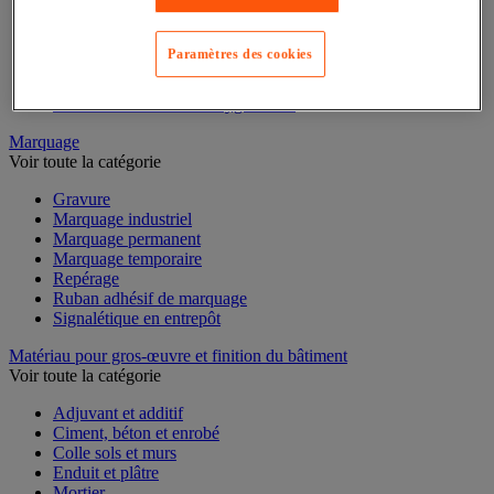
Mesure d'électricité
Mesure du temps
Mesure et repère de chantier
Paramètres des cookies
Mesure topographique
Mesureur et détecteur d'épaisseur
Thermomètre et thermohygromètre
Marquage
Voir toute la catégorie
Gravure
Marquage industriel
Marquage permanent
Marquage temporaire
Repérage
Ruban adhésif de marquage
Signalétique en entrepôt
Matériau pour gros-œuvre et finition du bâtiment
Voir toute la catégorie
Adjuvant et additif
Ciment, béton et enrobé
Colle sols et murs
Enduit et plâtre
Mortier