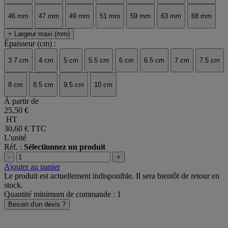
46 mm
47 mm
49 mm
51 mm
59 mm
63 mm
68 mm
+ Largeur maxi (mm)
Épaisseur (cm) :
3.7 cm
4 cm
5 cm
5.5 cm
6 cm
6.5 cm
7 cm
7.5 cm
8 cm
8.5 cm
9.5 cm
10 cm
À partir de
25,50 €
HT
30,60 €
TTC
L'unité
Réf. :
Sélectionnez un produit
-
+
Ajouter au panier
Le produit est actuellement indisponible. Il sera bientôt de retour en
stock.
Quantité minimum de commande : 1
Besoin d'un devis ?