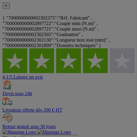
×
{ "7000000000002302375":"Réf. Fabricant" ,
"7000000000002897722":"Couple mini (N.m)" ,
"7000000000002897721":"Couple maxi (N.m)" ,
"7000000000002302565":"Graduation" ,
"7000000000002302130":"Longueur hors tout (mm)" ,
"7000000000002301899":"Données techniques" }
4,1/5 Laissez un avis
Devis sous 24h
Livraison offerte dès 200 € HT
Retour gratuit sous 30 jours