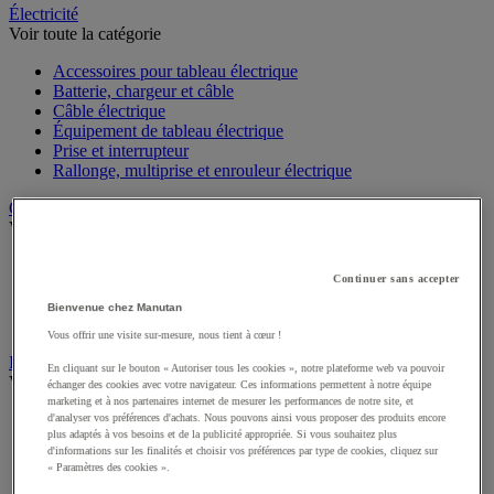
Électricité
Voir toute la catégorie
Accessoires pour tableau électrique
Batterie, chargeur et câble
Câble électrique
Équipement de tableau électrique
Prise et interrupteur
Rallonge, multiprise et enrouleur électrique
Graissage et lubrifiant
Voir toute la catégorie
Anti-adhérent
Continuer sans accepter
Graisse et huile
Lubrifiant et dégrippant
Bienvenue chez Manutan
Outils de graissage
Vous offrir une visite sur-mesure, nous tient à cœur !
Instrument de mesure
En cliquant sur le bouton « Autoriser tous les cookies », notre plateforme web va pouvoir
Voir toute la catégorie
échanger des cookies avec votre navigateur. Ces informations permettent à notre équipe
marketing et à nos partenaires internet de mesurer les performances de notre site, et
Balance industrielle
d'analyser vos préférences d'achats. Nous pouvons ainsi vous proposer des produits encore
plus adaptés à vos besoins et de la publicité appropriée. Si vous souhaitez plus
Compteur et compteur-métreur
d'informations sur les finalités et choisir vos préférences par type de cookies, cliquez sur
Dynamomètre
« Paramètres des cookies ».
Équipement optique