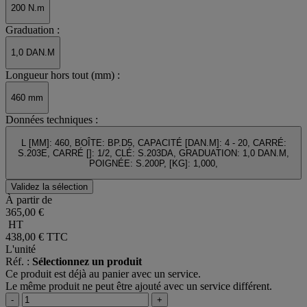
200 N.m
Graduation :
1,0 DAN.M
Longueur hors tout (mm) :
460 mm
Données techniques :
L [MM]: 460, BOÎTE: BP.D5, CAPACITÉ [DAN.M]: 4 - 20, CARRÉ:
S.203E, CARRÉ []: 1/2, CLÉ: S.203DA, GRADUATION: 1,0 DAN.M,
POIGNÉE: S.200P, [KG]: 1,000,
Validez la sélection
À partir de
365,00 €
HT
438,00 €
TTC
L'unité
Réf. :
Sélectionnez un produit
Ce produit est déjà au panier avec un service.
Le même produit ne peut être ajouté avec un service différent.
-
+