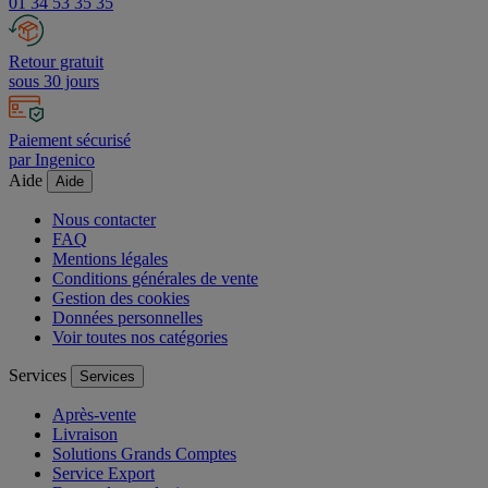
01 34 53 35 35
Retour gratuit
sous 30 jours
Paiement sécurisé
par Ingenico
Aide
Aide
Nous contacter
FAQ
Mentions légales
Conditions générales de vente
Gestion des cookies
Données personnelles
Voir toutes nos catégories
Services
Services
Après-vente
Livraison
Solutions Grands Comptes
Service Export