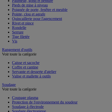
Paumelle, gond et penture
Pieds de mise à niveau
Poignée de porte, fenêtre et meuble
Pointe, clou et agrafe
Quincaillerie pour l'agencement
Rivet et pince
Rondelle
Serrure
Tige filetée
Vis
Rangement d'outils
Voir toute la catégorie
Caisse et sacoche
Coffre et cantine
Servante et desserte d'atelier
Valise et mallette à outils
Soudage
Voir toute la catégorie
Coupage plasma
Protection de l'environnement du soudeur
Soudage à électrode
Soudage électronique