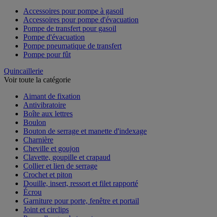
Accessoires pour pompe à gasoil
Accessoires pour pompe d'évacuation
Pompe de transfert pour gasoil
Pompe d'évacuation
Pompe pneumatique de transfert
Pompe pour fût
Quincaillerie
Voir toute la catégorie
Aimant de fixation
Antivibratoire
Boîte aux lettres
Boulon
Bouton de serrage et manette d'indexage
Charnière
Cheville et goujon
Clavette, goupille et crapaud
Collier et lien de serrage
Crochet et piton
Douille, insert, ressort et filet rapporté
Écrou
Garniture pour porte, fenêtre et portail
Joint et circlips