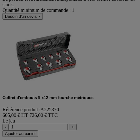
stock.
Quantité minimum de commande : 1
Besoin d'un devis ?
Coffret d'embouts 9 x12 mm fourche métriques
Référence produit :A225370
605,00 € HT
726,00 € TTC
Le jeu
-
+
Ajouter au panier