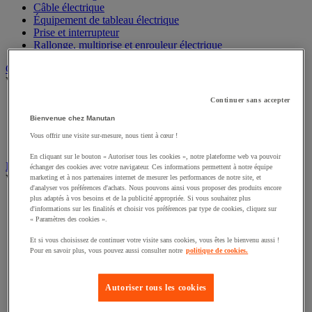
Câble électrique
Équipement de tableau électrique
Prise et interrupteur
Rallonge, multiprise et enrouleur électrique
Graissage et lubrifiant
Voir toute la catégorie
Continuer sans accepter
Anti-adhérent
Graisse et huile
Bienvenue chez Manutan
Lubrifiant et dégrippant
Vous offrir une visite sur-mesure, nous tient à cœur !
Outils de graissage
En cliquant sur le bouton « Autoriser tous les cookies », notre plateforme web va pouvoir
Instrument de mesure
échanger des cookies avec votre navigateur. Ces informations permettent à notre équipe
Voir toute la catégorie
marketing et à nos partenaires internet de mesurer les performances de notre site, et
d'analyser vos préférences d'achats. Nous pouvons ainsi vous proposer des produits encore
plus adaptés à vos besoins et de la publicité appropriée. Si vous souhaitez plus
Balance industrielle
d'informations sur les finalités et choisir vos préférences par type de cookies, cliquez sur
Compteur et compteur-métreur
« Paramètres des cookies ».
Dynamomètre
Équipement optique
Et si vous choisissez de continuer votre visite sans cookies, vous êtes le bienvenu aussi !
Instrument de mesure de laboratoire
Pour en savoir plus, vous pouvez aussi consulter notre
politique de cookies.
Mesure de distance
Mesure de la vitesse
Autoriser tous les cookies
Mesure de l'environnement
Mesure d'électricité