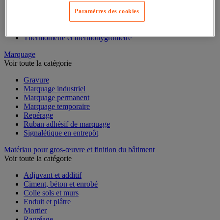
Mesure du temps
Mesure et repère de chantier
Paramètres des cookies
Mesure topographique
Mesureur et détecteur d'épaisseur
Thermomètre et thermohygromètre
Marquage
Voir toute la catégorie
Gravure
Marquage industriel
Marquage permanent
Marquage temporaire
Repérage
Ruban adhésif de marquage
Signalétique en entrepôt
Matériau pour gros-œuvre et finition du bâtiment
Voir toute la catégorie
Adjuvant et additif
Ciment, béton et enrobé
Colle sols et murs
Enduit et plâtre
Mortier
Ragréage