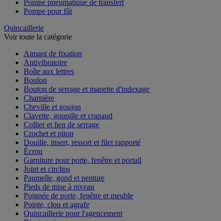
Pompe pneumatique de transfert
Pompe pour fût
Quincaillerie
Voir toute la catégorie
Aimant de fixation
Antivibratoire
Boîte aux lettres
Boulon
Bouton de serrage et manette d'indexage
Charnière
Cheville et goujon
Clavette, goupille et crapaud
Collier et lien de serrage
Crochet et piton
Douille, insert, ressort et filet rapporté
Écrou
Garniture pour porte, fenêtre et portail
Joint et circlips
Paumelle, gond et penture
Pieds de mise à niveau
Poignée de porte, fenêtre et meuble
Pointe, clou et agrafe
Quincaillerie pour l'agencement